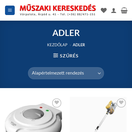
Skip
to
content
ADLER
KEZDŐLAP
»
ADLER
SZŰRÉS
Add to
Add to
wishlist
wishlist