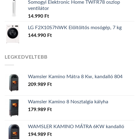
Somogyi Elektronic Home TWFR78 oszlop
ventilátor
14.990
Ft
LG F2X10S7NWK Elöltöltős mosógép, 7 kg
144.990
Ft
LEGKEDVELTEBB
Wamsler Kamino Mátra 8 Kw, kandalló 804
209.989
Ft
Wamsler Kamino 8 Nosztalgia kályha
179.989
Ft
WAMSLER KAMINO MÁTRA 6KW kandalló
194.989
Ft