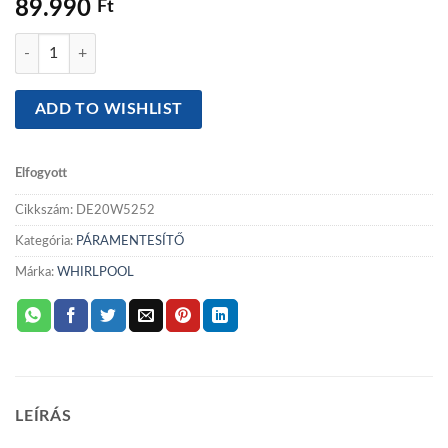
89.990
Ft
Whirlpool DE20W5252 páramentesítő mennyiség
ADD TO WISHLIST
Elfogyott
Cikkszám:
DE20W5252
Kategória:
PÁRAMENTESÍTŐ
Márka:
WHIRLPOOL
LEÍRÁS