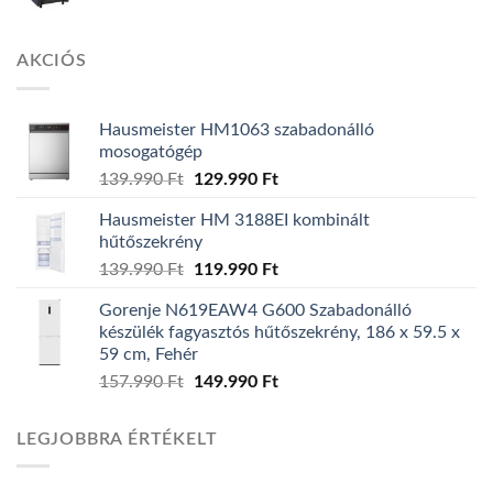
AKCIÓS
Hausmeister HM1063 szabadonálló
mosogatógép
139.990
Ft
Original
129.990
Ft
Current
price
price
Hausmeister HM 3188EI kombinált
was:
is:
hűtőszekrény
139.990 Ft.
129.990 Ft.
139.990
Ft
Original
119.990
Ft
Current
price
price
Gorenje N619EAW4 G600 Szabadonálló
was:
is:
készülék fagyasztós hűtőszekrény, 186 x 59.5 x
139.990 Ft.
119.990 Ft.
59 cm, Fehér
157.990
Ft
Original
149.990
Ft
Current
price
price
was:
is:
LEGJOBBRA ÉRTÉKELT
157.990 Ft.
149.990 Ft.