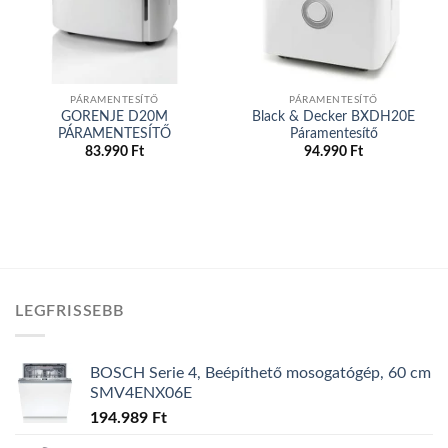
Elfogyott
Elfogyott
PÁRAMENTESÍTŐ
PÁRAMENTESÍTŐ
GORENJE D20M
Black & Decker BXDH20E
PÁRAMENTESÍTŐ
Páramentesítő
83.990
Ft
94.990
Ft
LEGFRISSEBB
BOSCH Serie 4, Beépíthető mosogatógép, 60 cm
SMV4ENX06E
194.989
Ft