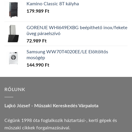
Kamino Classic 8T kályha
179.989
Ft
GORENJE WHI649EXBG beépíthető inox/fekete
üveg páraelszívó
72.989
Ft
Samsung WW70T4020EE/LE Elöltöltős
mosógép
144.990
Ft
RÓLUNK
Lajkó József - Műszaki Kereskedés Várpalota
Cégünk 1998 óta foglalkozik háztartási-, kerti gépek és
műszaki cikkek forgalmazásával.