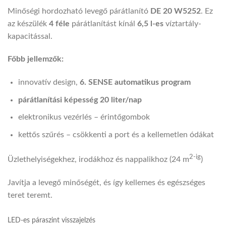
Minőségi hordozható levegő párátlanító
DE 20 W5252
. Ez
az készülék
4 féle
párátlanítást kínál
6,5 l-es
víztartály-
kapacitással.
Főbb jellemzők:
innovatív design,
6. SENSE automatikus program
párátlanítási képesség 20 liter/nap
elektronikus vezérlés – érintőgombok
kettős szűrés – csökkenti a port és a kellemetlen ódákat
2-ig
Üzlethelyiségekhez, irodákhoz és nappalikhoz (24 m
)
Javítja a levegő minőségét, és így kellemes és egészséges
teret teremt.
LED-es páraszint visszajelzés