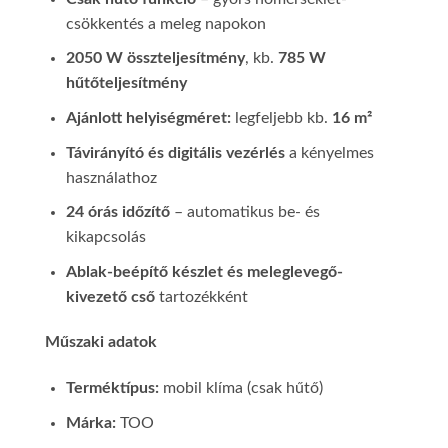
csökkentés a meleg napokon
2050 W összteljesítmény
, kb.
785 W
hűtőteljesítmény
Ajánlott helyiségméret:
legfeljebb kb.
16 m²
Távirányító és digitális vezérlés
a kényelmes
használathoz
24 órás időzítő
– automatikus be- és
kikapcsolás
Ablak-beépítő készlet és meleglevegő-
kivezető cső
tartozékként
Műszaki adatok
Terméktípus:
mobil klíma (csak hűtő)
Márka:
TOO