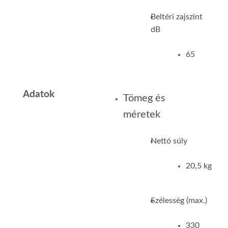
Beltéri zajszint
dB
65
Adatok
Tömeg és
méretek
Nettó súly
20,5 kg
Szélesség (max.)
330