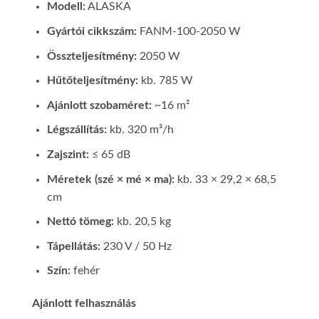
Modell:
ALASKA
Gyártói cikkszám:
FANM-100-2050 W
Összteljesítmény:
2050 W
Hűtőteljesítmény:
kb. 785 W
Ajánlott szobaméret:
~16 m²
Légszállítás:
kb. 320 m³/h
Zajszint:
≤ 65 dB
Méretek (szé × mé × ma):
kb. 33 × 29,2 × 68,5
cm
Nettó tömeg:
kb. 20,5 kg
Tápellátás:
230 V / 50 Hz
Szín:
fehér
Ajánlott felhasználás