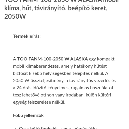
TOO FANM-100-2050 W ALASKA mobil
klíma, hűt, távirányító, beépítő keret,
2050W
Termékleírás:
A
TOO FANM-100-2050 W ALASKA
egy kompakt
mobil klímaberendezés, amely hatékony hűtést
biztosít kisebb helyiségekben telepítés nélkül. A
2050 W összteljesítmény, a távirányítós vezérlés és
a 24 órás időzítő kényelmes, rugalmas használatot
tesz lehetővé otthon vagy irodában, külön kültéri
egység felszerelése nélkül.
Főbb jellemzők
Csak hűtő funkció
– gyors hőmérséklet-