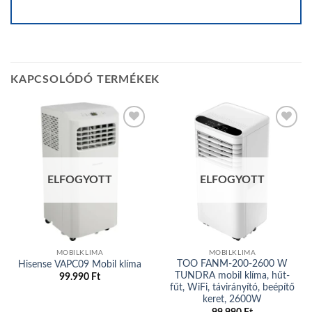
KAPCSOLÓDÓ TERMÉKEK
Add to
Add to
wishlist
wishlist
ELFOGYOTT
ELFOGYOTT
MOBILKLIMA
MOBILKLIMA
TOO FANM-200-2600 W
Hisense VAPC09 Mobil klíma
TUNDRA mobil klíma, hűt-
99.990
Ft
fűt, WiFi, távirányító, beépítő
keret, 2600W