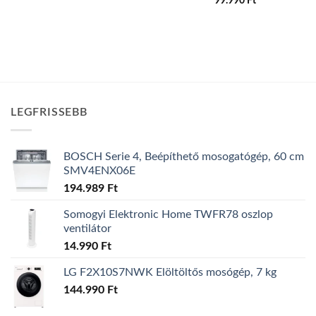
99.990
Ft
LEGFRISSEBB
BOSCH Serie 4, Beépíthető mosogatógép, 60 cm
SMV4ENX06E
194.989
Ft
Somogyi Elektronic Home TWFR78 oszlop
ventilátor
14.990
Ft
LG F2X10S7NWK Elöltöltős mosógép, 7 kg
144.990
Ft