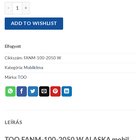
TOO FANM-100-2050 W ALASKA mobil klíma, hűt, távirányító, beépí
ADD TO WISHLIST
Elfogyott
Cikkszám:
FANM-100-2050 W
Kategória:
Mobilklima
Márka:
TOO
LEÍRÁS