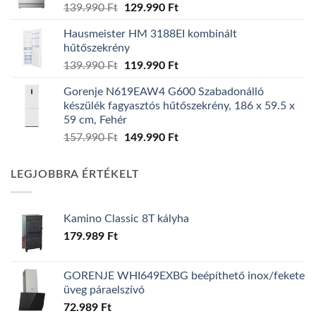
Original
Current
139.990
Ft
129.990
Ft
price
price
Hausmeister HM 3188EI kombinált
was:
is:
hűtőszekrény
139.990 Ft.
129.990 Ft.
Original
Current
139.990
Ft
119.990
Ft
price
price
Gorenje N619EAW4 G600 Szabadonálló
was:
is:
készülék fagyasztós hűtőszekrény, 186 x 59.5 x
139.990 Ft.
119.990 Ft.
59 cm, Fehér
Original
Current
157.990
Ft
149.990
Ft
price
price
was:
is:
LEGJOBBRA ÉRTÉKELT
157.990 Ft.
149.990 Ft.
Kamino Classic 8T kályha
179.989
Ft
GORENJE WHI649EXBG beépíthető inox/fekete
üveg páraelszívó
72.989
Ft