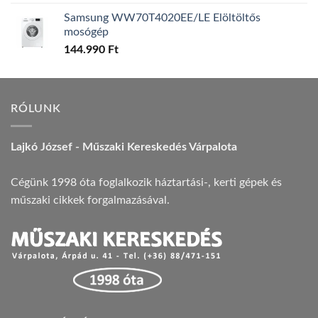
Samsung WW70T4020EE/LE Elöltöltős
mosógép
144.990
Ft
RÓLUNK
Lajkó József - Műszaki Kereskedés Várpalota
Cégünk 1998 óta foglalkozik háztartási-, kerti gépek és
műszaki cikkek forgalmazásával.