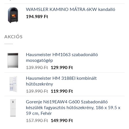
WAMSLER KAMINO MÁTRA 6KW kandalló
194.989
Ft
AKCIÓS
Hausmeister HM1063 szabadonálló
mosogatógép
139.990
Ft
Original
129.990
Ft
Current
price
price
Hausmeister HM 3188EI kombinált
was:
is:
hűtőszekrény
139.990 Ft.
129.990 Ft.
139.990
Ft
Original
119.990
Ft
Current
price
price
Gorenje N619EAW4 G600 Szabadonálló
was:
is:
készülék fagyasztós hűtőszekrény, 186 x 59.5 x
139.990 Ft.
119.990 Ft.
59 cm, Fehér
157.990
Ft
Original
149.990
Ft
Current
price
price