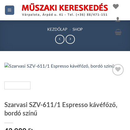
Skip
to
content
KEZDŐLAP
»
SHOP
Add to
wishlist
Szarvasi SZV-611/1 Espresso kávéfőző,
bordó színű