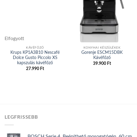
Add to
Add to
wishlist
wishlist
Elfogyott
Elfogyott
KÁVÉFŐZŐ
KONYHAI KÉSZÜLÉKEK
Krups KP1A3B10 Nescafé
Gorenje ESCM15DBK
Dolce Gusto Piccolo XS
Kávéfőző
kapszulás kávéfőző
39.900
Ft
27.990
Ft
LEGFRISSEBB
BOSCH Serie 4, Beépíthető mosogatógép, 60 cm