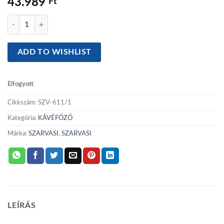
43.989
Ft
Szarvasi SZV-611/1 Espresso kávéfőző, bordó színű mennyiség
ADD TO WISHLIST
Elfogyott
Cikkszám:
SZV-611/1
Kategória:
KÁVÉFŐZŐ
Márka:
SZARVASI
,
SZARVASI
LEÍRÁS