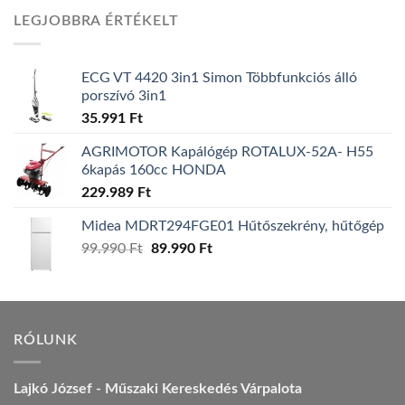
was:
is:
LEGJOBBRA ÉRTÉKELT
157.990 Ft.
149.990 Ft.
ECG VT 4420 3in1 Simon Többfunkciós álló
porszívó 3in1
35.991
Ft
AGRIMOTOR Kapálógép ROTALUX-52A- H55
6kapás 160cc HONDA
229.989
Ft
Midea MDRT294FGE01 Hűtőszekrény, hűtőgép
99.990
Ft
Original
89.990
Ft
Current
price
price
was:
is:
99.990 Ft.
89.990 Ft.
RÓLUNK
Lajkó József - Műszaki Kereskedés Várpalota