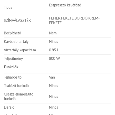
Eszpresszó kávéfőző
Típus
FEHÉR,FEKETE,BORDÓ,KRÉM-
SZÍNVÁLASZTÉK
FEKETE
Beépíthető
Nem
Kávébab tartály
Nincs
Víztartály kapacitása
0.85 l
Teljesítmény
800 W
Funkciók
Tejhabosító
Van
Teafőző funkció
Nincs
Csésze előmelegítő
Nincs
funkció
Daráló
Nincs