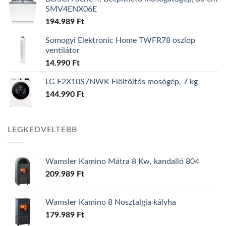
SMV4ENX06E
194.989
Ft
Somogyi Elektronic Home TWFR78 oszlop
ventilátor
14.990
Ft
LG F2X10S7NWK Elöltöltős mosógép, 7 kg
144.990
Ft
LEGKEDVELTEBB
Wamsler Kamino Mátra 8 Kw, kandalló 804
209.989
Ft
Wamsler Kamino 8 Nosztalgia kályha
179.989
Ft