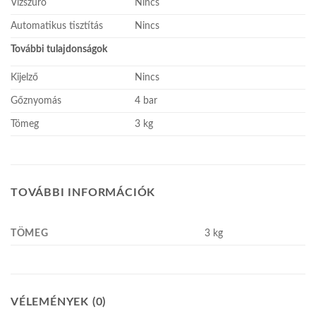
Vízszűrő
Nincs
Automatikus tisztítás
Nincs
További tulajdonságok
Kijelző
Nincs
Gőznyomás
4 bar
Tömeg
3 kg
TOVÁBBI INFORMÁCIÓK
TÖMEG
3 kg
VÉLEMÉNYEK (0)