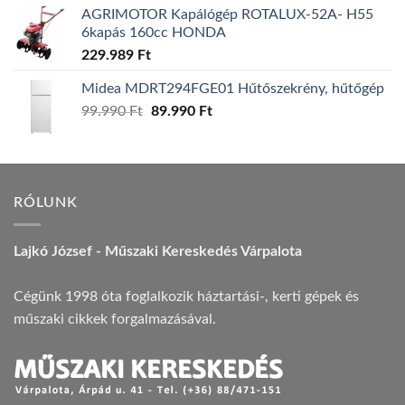
AGRIMOTOR Kapálógép ROTALUX-52A- H55
6kapás 160cc HONDA
229.989
Ft
Midea MDRT294FGE01 Hűtőszekrény, hűtőgép
Original
Current
99.990
Ft
89.990
Ft
price
price
was:
is:
99.990 Ft.
89.990 Ft.
RÓLUNK
Lajkó József - Műszaki Kereskedés Várpalota
Cégünk 1998 óta foglalkozik háztartási-, kerti gépek és
műszaki cikkek forgalmazásával.