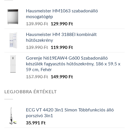
Hausmeister HM1063 szabadonálló
mosogatógép
Original
Current
139.990
Ft
129.990
Ft
price
price
Hausmeister HM 3188EI kombinált
was:
is:
hűtőszekrény
139.990 Ft.
129.990 Ft.
Original
Current
139.990
Ft
119.990
Ft
price
price
Gorenje N619EAW4 G600 Szabadonálló
was:
is:
készülék fagyasztós hűtőszekrény, 186 x 59.5 x
139.990 Ft.
119.990 Ft.
59 cm, Fehér
Original
Current
157.990
Ft
149.990
Ft
price
price
was:
is:
LEGJOBBRA ÉRTÉKELT
157.990 Ft.
149.990 Ft.
ECG VT 4420 3in1 Simon Többfunkciós álló
porszívó 3in1
35.991
Ft