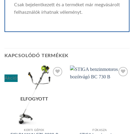
Csak bejelentkezett és a terméket már megvásárolt
felhasználók írhatnak véleményt.
KAPCSOLÓDÓ TERMÉKEK
Akció!
Add to
Add to
wishlist
wishlist
ELFOGYOTT
KERTI GÉPEK
FŰKASZA