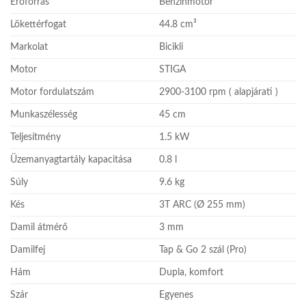
Erőforrás
Benzinmotor
Lökettérfogat
44.8 cm³
Markolat
Bicikli
Motor
STIGA
Motor fordulatszám
2900-3100 rpm ( alapjárati )
Munkaszélesség
45 cm
Teljesítmény
1.5 kW
Üzemanyagtartály kapacitása
0.8 l
Súly
9.6 kg
Kés
3T ARC (Ø 255 mm)
Damil átmérő
3 mm
Damilfej
Tap & Go 2 szál (Pro)
Hám
Dupla, komfort
Szár
Egyenes