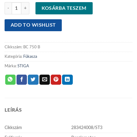
STIGA benzinmotoros bozótvágó BC 750 B (fordulat és üzemóra számlá
KOSÁRBA TESZEM
ADD TO WISHLIST
Cikkszám:
BC 750 B
Kategória:
Fűkasza
Márka:
STIGA
LEÍRÁS
Cikkszám
283424008/ST3