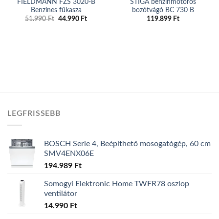
FIELDMANN FZS 3020-B
STIGA benzinmotoros
Benzines fűkasza
bozótvágó BC 730 B
Original
Current
51.990
Ft
44.990
Ft
119.899
Ft
price
price
was:
is:
51.990 Ft.
44.990 Ft.
LEGFRISSEBB
BOSCH Serie 4, Beépíthető mosogatógép, 60 cm
SMV4ENX06E
194.989
Ft
Somogyi Elektronic Home TWFR78 oszlop
ventilátor
14.990
Ft