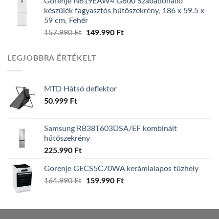
Gorenje N619EAW4 G600 Szabadonálló
was:
is:
készülék fagyasztós hűtőszekrény, 186 x 59.5 x
139.990 Ft.
119.990 Ft.
59 cm, Fehér
157.990
Ft
Original
149.990
Ft
Current
price
price
was:
is:
LEGJOBBRA ÉRTÉKELT
157.990 Ft.
149.990 Ft.
MTD Hátsó deflektor
50.999
Ft
Samsung RB38T603DSA/EF kombinált
hűtőszekrény
225.990
Ft
Gorenje GECS5C70WA kerámialapos tűzhely
164.990
Ft
Original
159.990
Ft
Current
price
price
was:
is:
164.990 Ft.
159.990 Ft.