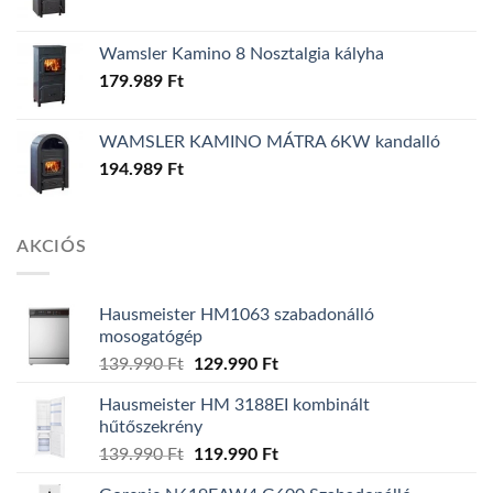
Wamsler Kamino 8 Nosztalgia kályha
179.989
Ft
WAMSLER KAMINO MÁTRA 6KW kandalló
194.989
Ft
AKCIÓS
Hausmeister HM1063 szabadonálló
mosogatógép
139.990
Ft
Original
129.990
Ft
Current
price
price
Hausmeister HM 3188EI kombinált
was:
is:
hűtőszekrény
139.990 Ft.
129.990 Ft.
139.990
Ft
Original
119.990
Ft
Current
price
price