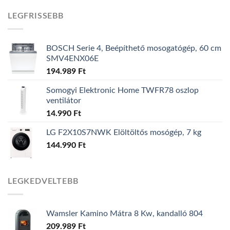
LEGFRISSEBB
BOSCH Serie 4, Beépíthető mosogatógép, 60 cm
SMV4ENX06E
194.989
Ft
Somogyi Elektronic Home TWFR78 oszlop
ventilátor
14.990
Ft
LG F2X10S7NWK Elöltöltős mosógép, 7 kg
144.990
Ft
LEGKEDVELTEBB
Wamsler Kamino Mátra 8 Kw, kandalló 804
209.989
Ft