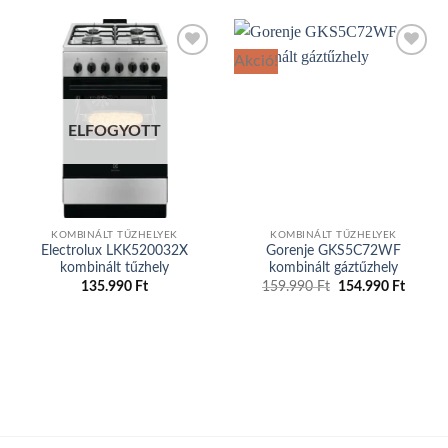
Akció!
Add to
Add to
wishlist
wishlist
ELFOGYOTT
KOMBINÁLT TŰZHELYEK
KOMBINÁLT TŰZHELYEK
Electrolux LKK520032X
Gorenje GKS5C72WF
kombinált tűzhely
kombinált gáztűzhely
135.990
Ft
159.990
Ft
Original
154.990
Ft
Curren
price
price
was:
is:
159.990 Ft.
154.99