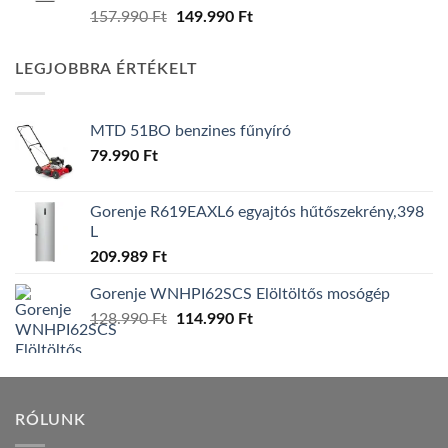
Original
Current
157.990
Ft
149.990
Ft
price
price
was:
is:
LEGJOBBRA ÉRTÉKELT
157.990 Ft.
149.990 Ft.
MTD 51BO benzines fűnyíró
79.990
Ft
Gorenje R619EAXL6 egyajtós hűtőszekrény,398
L
209.989
Ft
Gorenje WNHPI62SCS Elöltöltős mosógép
Original
Current
128.990
Ft
114.990
Ft
price
price
was:
is:
128.990 Ft.
114.990 Ft.
RÓLUNK