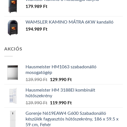
179.989
Ft
WAMSLER KAMINO MÁTRA 6KW kandalló
194.989
Ft
AKCIÓS
Hausmeister HM1063 szabadonálló
mosogatógép
Original
Current
139.990
Ft
129.990
Ft
price
price
Hausmeister HM 3188EI kombinált
was:
is:
hűtőszekrény
139.990 Ft.
129.990 Ft.
Original
Current
139.990
Ft
119.990
Ft
price
price
Gorenje N619EAW4 G600 Szabadonálló
was:
is:
készülék fagyasztós hűtőszekrény, 186 x 59.5 x
139.990 Ft.
119.990 Ft.
59 cm, Fehér