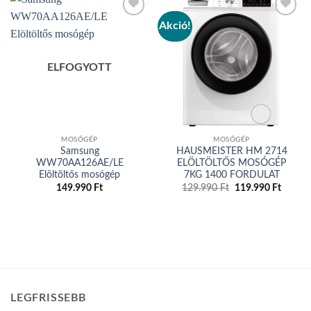
Akció!
Add to
Add to
wishlist
wishlist
ELFOGYOTT
MOSÓGÉP
MOSÓGÉP
Samsung
HAUSMEISTER HM 2714
WW70AA126AE/LE
ELÖLTÖLTŐS MOSÓGÉP
Elöltöltős mosógép
7KG 1400 FORDULAT
Original
Curren
149.990
Ft
129.990
Ft
119.990
Ft
price
price
was:
is:
129.990 Ft.
119.99
LEGFRISSEBB