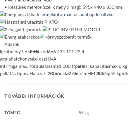
• Állítható lábazat: 4db
• Készülék mérete (szél x mély x mag): 595x 440 x 850mm
Termékinformációs adatlap letöltése
Adatok
ljesítmény
1 650 W
Szín
EAN kód
666 434 101 23 4
ergiahatékonysági osztály
A
ntrifuga max. fordulatszáma
1 000 f/perc
Töltési kapacitás
max 6 kg
pellátás típusa
Hálozati 230V
Garancia
Cikkszám
2 év
HM2602
Tömeg
55 kg/db
F
H
E
TOVÁBBI INFORMÁCIÓK
K
H
TÖMEG
55 kg
1
B