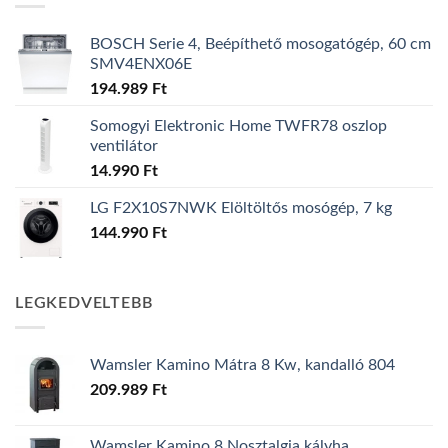
BOSCH Serie 4, Beépíthető mosogatógép, 60 cm
SMV4ENX06E
194.989
Ft
Somogyi Elektronic Home TWFR78 oszlop
ventilátor
14.990
Ft
LG F2X10S7NWK Elöltöltős mosógép, 7 kg
144.990
Ft
LEGKEDVELTEBB
Wamsler Kamino Mátra 8 Kw, kandalló 804
209.989
Ft
Wamsler Kamino 8 Nosztalgia kályha