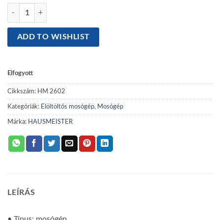
HAUSMEISTER HM 2602 KESKENY MOSÓGÉP 6KG 1000 FORDULAT
ADD TO WISHLIST
Elfogyott
Cikkszám:
HM 2602
Kategóriák:
Elöltöltős mosógép
,
Mosógép
Márka:
HAUSMEISTER
LEÍRÁS
• Típus: mosógép