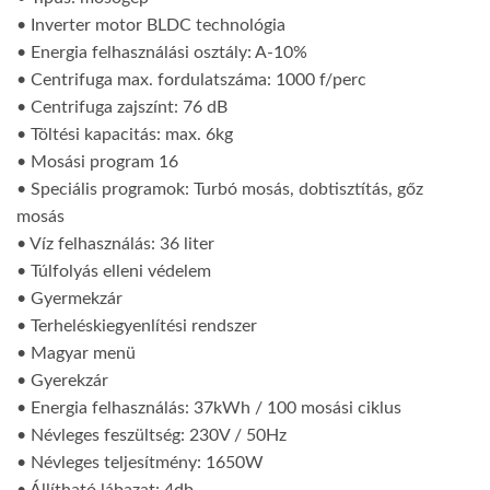
• Inverter motor BLDC technológia
• Energia felhasználási osztály: A-10%
• Centrifuga max. fordulatszáma: 1000 f/perc
• Centrifuga zajszínt: 76 dB
• Töltési kapacitás: max. 6kg
• Mosási program 16
• Speciális programok: Turbó mosás, dobtisztítás, gőz
mosás
• Víz felhasználás: 36 liter
• Túlfolyás elleni védelem
• Gyermekzár
• Terheléskiegyenlítési rendszer
• Magyar menü
• Gyerekzár
• Energia felhasználás: 37kWh / 100 mosási ciklus
• Névleges feszültség: 230V / 50Hz
• Névleges teljesítmény: 1650W