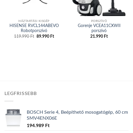
HÁZTARTÁSI KISGÉP
PORSZÍVÓ
HISENSE RVCL144ABEVO
Gorenje VCEA11CXWII
Robotporszívó
porszívó
119.990
Ft
Original
89.990
Ft
Current
21.990
Ft
price
price
was:
is:
119.990 Ft.
89.990 Ft.
LEGFRISSEBB
BOSCH Serie 4, Beépíthető mosogatógép, 60 cm
SMV4ENX06E
194.989
Ft