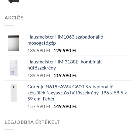
AKCIÓS
Hausmeister HM1063 szabadonálló
mosogatógép
139.990
Ft
Original
129.990
Ft
Current
price
price
Hausmeister HM 3188EI kombinált
was:
is:
hűtőszekrény
139.990 Ft.
129.990 Ft.
139.990
Ft
Original
119.990
Ft
Current
price
price
Gorenje N619EAW4 G600 Szabadonálló
was:
is:
készülék fagyasztós hűtőszekrény, 186 x 59.5 x
139.990 Ft.
119.990 Ft.
59 cm, Fehér
157.990
Ft
Original
149.990
Ft
Current
price
price
was:
is:
LEGJOBBRA ÉRTÉKELT
157.990 Ft.
149.990 Ft.