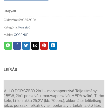
Elfogyott
Cikkszám:
SVC252GFA
Kategória:
Porszívó
Márka:
GORENJE
LEÍRÁS
ÁLLÓ PORSZÍVÓ 2in1 – morzsaporszívó Teljesítmény:
155W, 2in1 porszívó + morzsaporszívó, HEPA szűrő, Turbo
kefe, Li-Ion akku 25,2V (kb. 70perc), akkumátor telítettség
jelző, porzsák nélküli kivitel, portartály űrtartalma 0,6 liter,