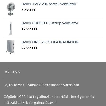
Heller TWV 236 asztali ventilátor
7.690
Ft
Heller FD80CDT Oszlop ventilátor
17.990
Ft
Heller HRO 2511 OLAJRADIÁTOR
27.990
Ft
RÓLUNK
Lajkó József - Műszaki Kereskedés Várpalota
Cégünk 1998 óta foglalkozik háztartási-, kerti gépek és
műszaki cikkek forgalmazásával.