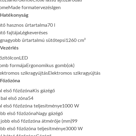
tózsanér
GentleClose lassú ajtózáródás
omeMade formatervezés
Igen
Hatékonyság
tő hasznos űrtartalma
70 l
tő fajtája
Légkeveréses
gnagyobb űrtartalmú sütőtepsi
1260 cm²
Vezérlés
őzító
IconLED
omb formája
Ergonomikus gomb(ok)
ektromos szikragyújtás
Elektromos szikragyújtás
Főzőzóna
l első főzőzóna
Kis gázégő
bal első zóna
54
l első főzőzóna teljesítménye
1000 W
bb első főzőzóna
Nagy gázégő
jobb első főzőzóna átmérője (mm)
99
bb első főzőzóna teljesítménye
3000 W