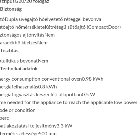
áztípus
G20/20 földgáz
Biztonság
tó
Dupla üvegajtó hőelvezető réteggel bevonva
ütőajtó hőmérséklete
Kétrétegű sütőajtó (CompactDoor)
ztonságos ajtónyitás
Nem
radékhő kijelzés
Nem
Tisztítás
talitikus bevonat
Nem
Technikai adatok
nergy consumption conventional oven
0.98 kWh
ergiafelhasználás
0.8 kWh
ergiafogyasztás készenléti állapotban
0.5 W
me needed for the appliance to reach the applicable low power
ode or condition
perc
atlakoztatási teljesítmény
3.3 kW
termék szélessége
500 mm