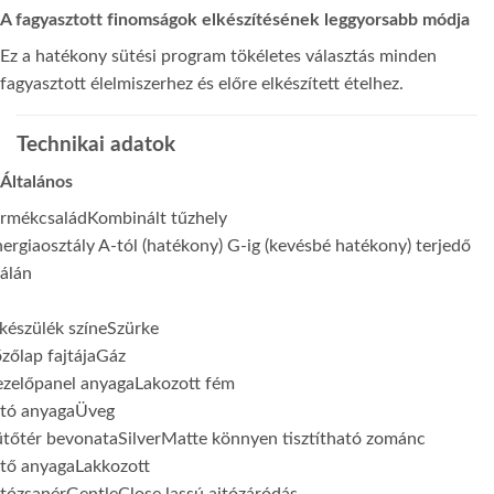
A fagyasztott finomságok elkészítésének leggyorsabb módja
Ez a hatékony sütési program tökéletes választás minden
fagyasztott élelmiszerhez és előre elkészített ételhez.
Technikai adatok
Általános
ermékcsalád
Kombinált tűzhely
ergiaosztály A-tól (hatékony) G-ig (kevésbé hatékony) terjedő
álán
készülék színe
Szürke
zőlap fajtája
Gáz
ezelőpanel anyaga
Lakozott fém
jtó anyaga
Üveg
ütőtér bevonata
SilverMatte könnyen tisztítható zománc
ető anyaga
Lakkozott