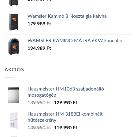
Wamsler Kamino 8 Nosztalgia kályha
179.989
Ft
WAMSLER KAMINO MÁTRA 6KW kandalló
194.989
Ft
AKCIÓS
Hausmeister HM1063 szabadonálló
mosogatógép
Original
Current
139.990
Ft
129.990
Ft
price
price
Hausmeister HM 3188EI kombinált
was:
is:
hűtőszekrény
139.990 Ft.
129.990 Ft.
Original
Current
139.990
Ft
119.990
Ft
price
price