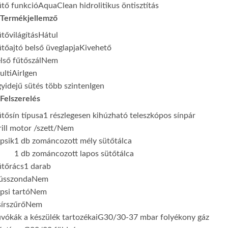
tő funkció
AquaClean hidrolitikus öntisztítás
Termékjellemző
tővilágítás
Hátul
tőajtó belső üveglapja
Kivehető
lső fűtőszál
Nem
ltiAir
Igen
yidejű sütés több szinten
Igen
Felszerelés
tősín típusa
1 részlegesen kihúzható teleszkópos sínpár
ill motor /szett/
Nem
psik
1 db zománcozott mély sütőtálca
1 db zománcozott lapos sütőtálca
ütőrács
1 darab
ússzonda
Nem
psi tartó
Nem
írszűrő
Nem
vókák a készülék tartozékai
G30/30-37 mbar folyékony gáz