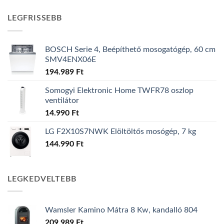
LEGFRISSEBB
BOSCH Serie 4, Beépíthető mosogatógép, 60 cm
SMV4ENX06E
194.989
Ft
Somogyi Elektronic Home TWFR78 oszlop
ventilátor
14.990
Ft
LG F2X10S7NWK Elöltöltős mosógép, 7 kg
144.990
Ft
LEGKEDVELTEBB
Wamsler Kamino Mátra 8 Kw, kandalló 804
209.989
Ft