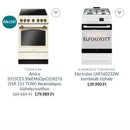
Akció!
Add to
Add to
wishlist
wishlist
ELFOGYOTT
TŰZHELYEK
KOMBINÁLT TŰZHELYEK
Amica
Electrolux LKK560232W
5015CE3.30eEMsDp(Ci)58276
kombinált tűzhely
(SSR 511 TOW) Kerámialapos
139.990
Ft
tűzhely,rusztikus
Original
Current
189.989
Ft
179.989
Ft
price
price
was:
is:
189.989 Ft.
179.989 Ft.