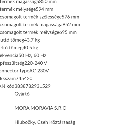
 termék magassága
850 mm
 termék mélysége
594 mm
csomagolt termék szélessége
576 mm
 csomagolt termék magassága
952 mm
 csomagolt termék mélysége
695 mm
ruttó tömeg
43.7 kg
ettó tömeg
40.5 kg
ekvencia
50 Hz, 60 Hz
pfeszültség
220-240 V
onnector type
AC 230V
ikkszám
745420
AN kód
3838782931529
Gyártó
MORA MORAVIA S.R.O
Hlubočky, Cseh Köztársaság