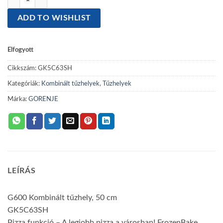
ADD TO WISHLIST
Elfogyott
Cikkszám:
GK5C63SH
Kategóriák:
Kombinált tűzhelyek
,
Tűzhelyek
Márka:
GORENJE
LEÍRÁS
G600
Kombinált tűzhely, 50 cm
GK5C63SH
Pizza funkció
– A legjobb pizza a városban!
FrozenBake