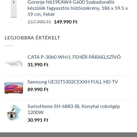
Gorenje N619EAW4 G600 Szabadonálló
was:
is:
készülék fagyasztós hűtőszekrény, 186 x 59.5 x
139.990 Ft.
119.990 Ft.
59 cm, Fehér
Original
Current
157.990
Ft
149.990
Ft
price
price
was:
is:
LEGJOBBRA ÉRTÉKELT
157.990 Ft.
149.990 Ft.
CATA P-3060 WH/L FEHÉR PÁRAELSZÍVÓ
31.990
Ft
Samsung UE32T5302CEXXH FULL HD TV
89.990
Ft
SwissHome SH-6883-BL Konyhai robotgép
1200W
30.991
Ft