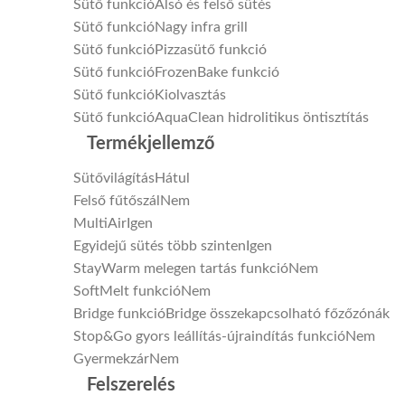
Sütő funkció
Alsó és felső sütés
Sütő funkció
Nagy infra grill
Sütő funkció
Pizzasütő funkció
Sütő funkció
FrozenBake funkció
Sütő funkció
Kiolvasztás
Sütő funkció
AquaClean hidrolitikus öntisztítás
Termékjellemző
Sütővilágítás
Hátul
Felső fűtőszál
Nem
MultiAir
Igen
Egyidejű sütés több szinten
Igen
StayWarm melegen tartás funkció
Nem
SoftMelt funkció
Nem
Bridge funkció
Bridge összekapcsolható főzőzónák
Stop&Go gyors leállítás-újraindítás funkció
Nem
Gyermekzár
Nem
Felszerelés