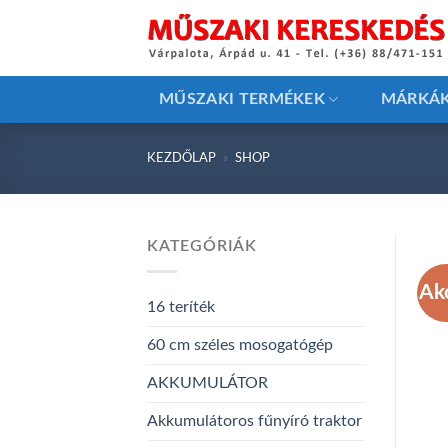
Skip
to
content
MŰSZAKI TERMÉKEK
MÁRKÁ
KEZDŐLAP
»
SHOP
KATEGÓRIÁK
Ak
16 teríték
60 cm széles mosogatógép
AKKUMULÁTOR
Akkumulátoros fűnyíró traktor