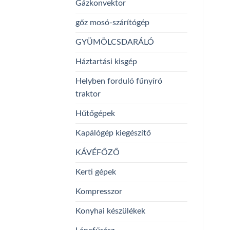
Gázkonvektor
gőz mosó-szárítógép
GYÜMÖLCSDARÁLÓ
Háztartási kisgép
Helyben forduló fűnyíró
traktor
Hűtőgépek
Kapálógép kiegészítő
KÁVÉFŐZŐ
Kerti gépek
Kompresszor
Konyhai készülékek