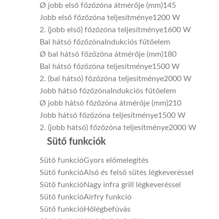
Ø jobb első főzőzóna átmérője (mm)
145
Jobb első főzőzóna teljesítménye
1200 W
2. (jobb első) főzőzóna teljesítménye
1600 W
Bal hátsó főzőzóna
Indukciós fűtőelem
Ø bal hátsó főzőzóna átmérője (mm)
180
Bal hátsó főzőzóna teljesítménye
1500 W
2. (bal hátsó) főzőzóna teljesítménye
2000 W
Jobb hátsó főzőzóna
Indukciós fűtőelem
Ø jobb hátsó főzőzóna átmérője (mm)
210
Jobb hátsó főzőzóna teljesítménye
1500 W
2. (jobb hátsó) főzőzóna teljesítménye
2000 W
Sütő funkciók
Sütő funkció
Gyors előmelegítés
Sütő funkció
Alsó és felső sütés légkeveréssel
Sütő funkció
Nagy infra grill légkeveréssel
Sütő funkció
Airfry funkció
Sütő funkció
Hőlégbefúvás