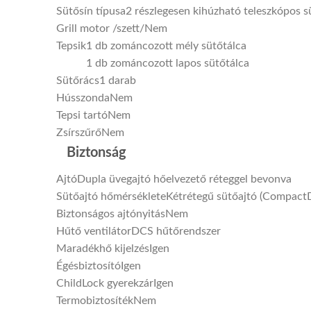
Sütősín típusa
2 részlegesen kihúzható teleszkópos s
Grill motor /szett/
Nem
Tepsik
1 db zománcozott mély sütőtálca
1 db zománcozott lapos sütőtálca
Sütőrács
1 darab
Hússzonda
Nem
Tepsi tartó
Nem
Zsírszűrő
Nem
Biztonság
Ajtó
Dupla üvegajtó hőelvezető réteggel bevonva
Sütőajtó hőmérséklete
Kétrétegű sütőajtó (Compact
Biztonságos ajtónyitás
Nem
Hűtő ventilátor
DCS hűtőrendszer
Maradékhő kijelzés
Igen
Égésbiztosító
Igen
ChildLock gyerekzár
Igen
Termobiztosíték
Nem