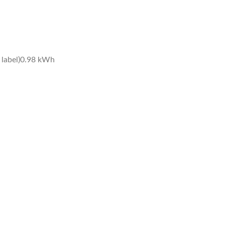
label)
0.98 kWh