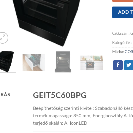
ADD T
Cikkszám:
G
Kategóriák:
Márka:
GOR
GEIT5C60BPG
ÍRÁS
Beépíthetőség szerinti kivitel: Szabadonálló kés
termék magassága: 850 mm, Energiaosztály A-tól
terjedő skálán: A, IconLED