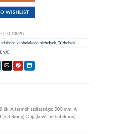
O WISHLIST
EIT5C60BPG
Indukciós kerámialapos tűzhelyek
,
Tűzhelyek
ENJE
zülék, A termék szélessége: 500 mm, A
 (hatékony) G-ig (kevésbé hatékony)