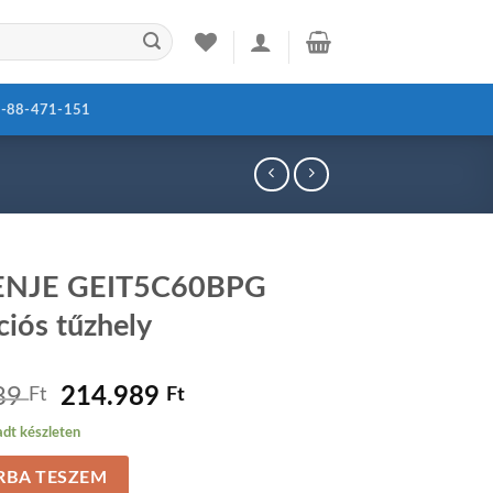
-88-471-151
NJE GEIT5C60BPG
ciós tűzhely
89
Original
214.989
Current
Ft
Ft
price
price
dt készleten
was:
is:
219.989 Ft.
214.989 Ft.
RBA TESZEM