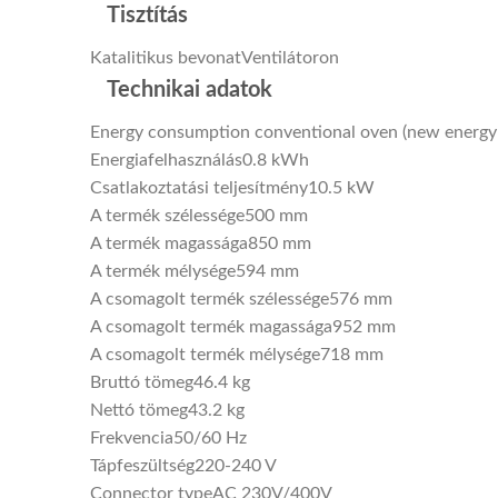
Tisztítás
Katalitikus bevonat
Ventilátoron
Technikai adatok
Energy consumption conventional oven (new energy 
Energiafelhasználás
0.8 kWh
Csatlakoztatási teljesítmény
10.5 kW
A termék szélessége
500 mm
A termék magassága
850 mm
A termék mélysége
594 mm
A csomagolt termék szélessége
576 mm
A csomagolt termék magassága
952 mm
A csomagolt termék mélysége
718 mm
Bruttó tömeg
46.4 kg
Nettó tömeg
43.2 kg
Frekvencia
50/60 Hz
Tápfeszültség
220-240 V
Connector type
AC 230V/400V