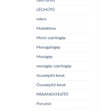
Láncfűrész
LÉGHŰTŐ
mikro
Mobilklima
Mosó-szárítógép
Mosogatógép
Mosógép
mosógép-szárítógép
összeépítő keret
Összeépítő keret
PÁRAMENTESÍTŐ
Porszívó