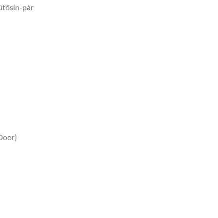
ütősín-pár
Door)