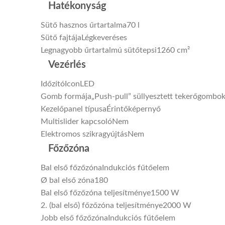
Hatékonyság
Sütő hasznos űrtartalma
70 l
Sütő fajtája
Légkeveréses
Legnagyobb űrtartalmú sütőtepsi
1260 cm²
Vezérlés
Időzító
IconLED
Gomb formája
„Push-pull” süllyesztett tekerőgombo
Kezelőpanel típusa
Érintőképernyő
Multislider kapcsoló
Nem
Elektromos szikragyújtás
Nem
Főzőzóna
Bal első főzőzóna
Indukciós fűtőelem
Ø bal első zóna
180
Bal első főzőzóna teljesítménye
1500 W
2. (bal első) főzőzóna teljesítménye
2000 W
Jobb első főzőzóna
Indukciós fűtőelem