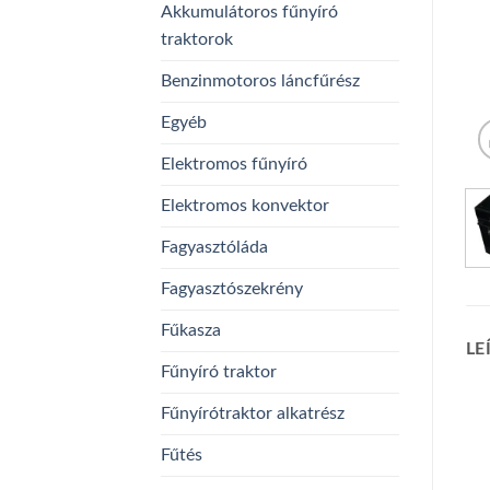
Akkumulátoros fűnyíró
traktorok
Benzinmotoros láncfűrész
Egyéb
Elektromos fűnyíró
Elektromos konvektor
Fagyasztóláda
Fagyasztószekrény
Fűkasza
LE
Fűnyíró traktor
Fűnyírótraktor alkatrész
Fűtés