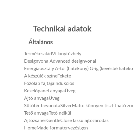
Technikai adatok
Általános
Termékcsalád
Villanytűzhely
Designvonal
Advanced designvonal
Energiaosztály A-tól (hatékony) G-ig (kevésbé hatéko
A készülék színe
Fekete
Főzőlap fajtája
Indukciós
Kezelőpanel anyaga
Üveg
Ajtó anyaga
Üveg
Sütőtér bevonata
SilverMatte könnyen tisztítható z
Tető anyaga
Tető nélkül
Ajtózsanér
GentleClose lassú ajtózáródás
HomeMade formatervezés
Igen