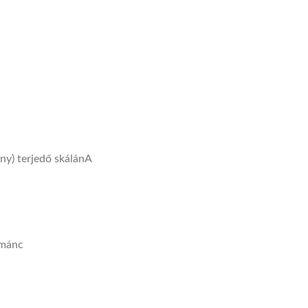
ny) terjedő skálán
A
ománc