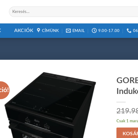
Keresés
a
következőre:
K
AKCIÓK
CÍMÜNK
EMAIL
9.00-17.00
06
GORE
ció!
Induk
Add to
219.9
wishlist
Csak 1 mara
KOSÁ