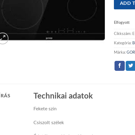
ADD T
Elfogyott
Cikkszám:
E
Kategória:
B
Márka:
GOR
Technikai adatok
ÍRÁS
Fekete szín
Csiszolt szélek