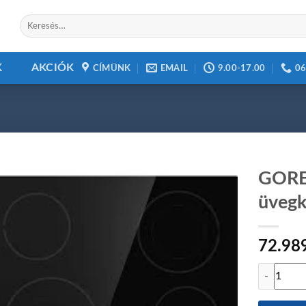
Keresés
a
következőre:
K
AKCIÓK
CÍMÜNK
EMAIL
9.00-17.00
06
GORE
üvegk
Add to
72.98
wishlist
GORENJE E