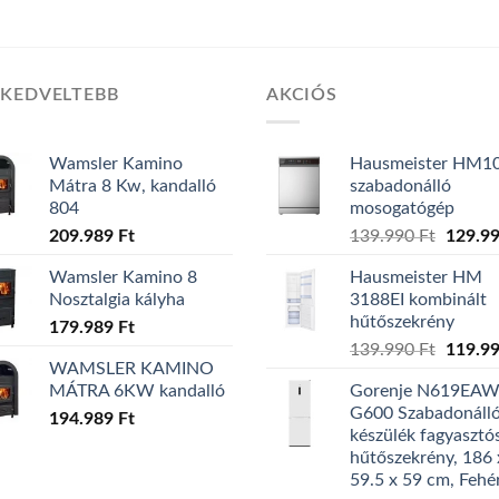
GKEDVELTEBB
AKCIÓS
Wamsler Kamino
Hausmeister HM1
Mátra 8 Kw, kandalló
szabadonálló
804
mosogatógép
209.989
Ft
139.990
Ft
Origin
129.9
price
Wamsler Kamino 8
Hausmeister HM
was:
Nosztalgia kályha
3188EI kombinált
139.99
hűtőszekrény
179.989
Ft
139.990
Ft
Origin
119.9
WAMSLER KAMINO
price
MÁTRA 6KW kandalló
Gorenje N619EA
was:
G600 Szabadonáll
194.989
Ft
139.99
készülék fagyasztó
hűtőszekrény, 186 
59.5 x 59 cm, Fehé