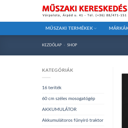
Skip
to
content
MŰSZAKI TERMÉKEK
MÁRKÁ
KEZDŐLAP
»
SHOP
KATEGÓRIÁK
16 teríték
60 cm széles mosogatógép
AKKUMULÁTOR
Akkumulátoros fűnyíró traktor