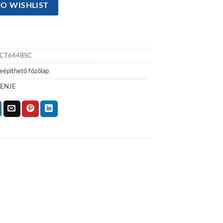
O WISHLIST
CT644BSC
eépíthető főzőlap
ENJE