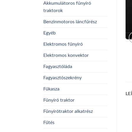
Akkumulátoros fűnyíró
traktorok
Benzinmotoros láncfűrész
Egyéb
Elektromos fűnyíró
Elektromos konvektor
Fagyasztóláda
Fagyasztószekrény
Fűkasza
LE
Fűnyíró traktor
Fűnyírótraktor alkatrész
Fűtés