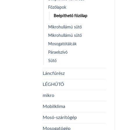
Főzőlapok
Beépíthető főzőlap
Mikrohullámú sütő
Mikrohullámú sütő
Mosogatótálcák
Páraelszívó
Sütő
Láncfűrész
LÉGHŰTŐ
mikro
Mobilklima
Mosó-szárítógép
Mosogatógép