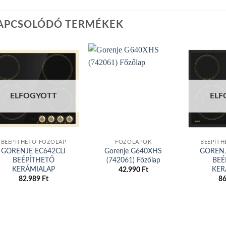
APCSOLÓDÓ TERMÉKEK
Add to
Add to
ELFOGYOTT
ELF
wishlist
wishlist
BEÉPÍTHETŐ FŐZŐLAP
FŐZŐLAPOK
BEÉPÍTH
GORENJE EC642CLI
Gorenje G640XHS
GORENJ
BEÉPÍTHETŐ
(742061) Főzőlap
BEÉ
KERÁMIALAP
KER
42.990
Ft
82.989
Ft
8