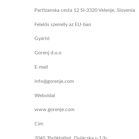
Partizanska cesta 12 SI-3320 Velenje, Slovenia
Felelős személy az EU-ban
Gyártó
Gorenj d.o.o
E-mail
info@gorenje.com
Weboldal
www.gorenje.com
Cím
2045 Törökbálint, Dulácska u 1/b