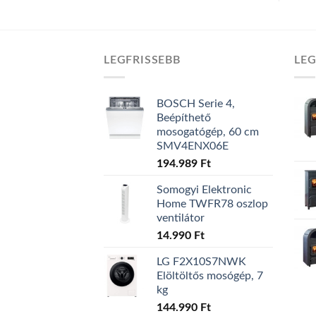
LEGFRISSEBB
LE
BOSCH Serie 4,
Beépíthető
mosogatógép, 60 cm
SMV4ENX06E
194.989
Ft
Somogyi Elektronic
Home TWFR78 oszlop
ventilátor
14.990
Ft
LG F2X10S7NWK
Elöltöltős mosógép, 7
kg
144.990
Ft