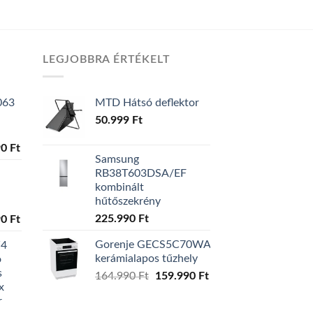
LEGJOBBRA ÉRTÉKELT
063
MTD Hátsó deflektor
50.999
Ft
al
90
Ft
Current
Samsung
price
RB38T603DSA/EF
is:
kombinált
0 Ft.
129.990 Ft.
hűtőszekrény
225.990
Ft
al
90
Ft
Current
price
Gorenje GECS5C70WA
W4
is:
kerámialapos tűzhely
ó
0 Ft.
119.990 Ft.
s
164.990
Ft
Original
159.990
Ft
Current
x
price
price
r
was:
is: