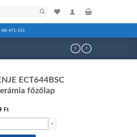
-88-471-151
NJE ECT644BSC
erámia főzőlap
9
Ft
CT644BSC üvegkerámia főzőlap mennyiség