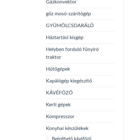
Gázkonvektor
gőz mosó-szárítógép
GYÜMÖLCSDARÁLÓ
Háztartási kisgép
Helyben forduló fűnyíró
traktor
Hűtőgépek
Kapálógép kiegészítő
KÁVÉFŐZŐ
Kerti gépek
Kompresszor
Konyhai készülékek
Beépíthető kávéfőző