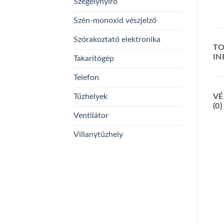
Szegélynyíró
Szén-monoxid vészjelző
Szórakoztató elektronika
TO
I
Takarítógép
Telefon
Tűzhelyek
VÉ
(0)
Ventilátor
Villanytűzhely