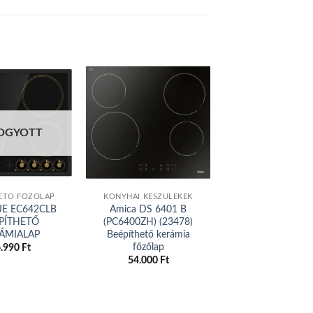
Add to
Add to
OGYOTT
wishlist
wishlist
ETŐ FŐZŐLAP
KONYHAI KÉSZÜLÉKEK
BEÉPÍTHETŐ FŐZ
E EC642CLB
Amica DS 6401 B
Gorenje ECT6
PÍTHETŐ
(PC6400ZH) (23478)
Kerámia főzől
ÁMIALAP
Beépíthető kerámia
56.990
Ft
főzőlap
6.990
Ft
54.000
Ft