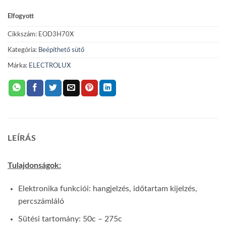
beépíthető
sütő
Elfogyott
mennyiség
Cikkszám:
EOD3H70X
Kategória:
Beépíthető sütő
Márka:
ELECTROLUX
LEÍRÁS
Tulajdonságok:
Elektronika funkciói: hangjelzés, időtartam kijelzés,
percszámláló
Sütési tartomány: 50c – 275c