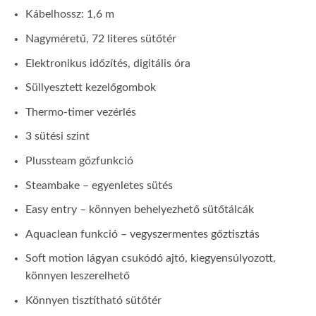
Kábelhossz: 1,6 m
Nagyméretű, 72 literes sütőtér
Elektronikus időzítés, digitális óra
Süllyesztett kezelőgombok
Thermo-timer vezérlés
3 sütési szint
Plussteam gőzfunkció
Steambake – egyenletes sütés
Easy entry – könnyen behelyezhető sütőtálcák
Aquaclean funkció – vegyszermentes gőztisztás
Soft motion lágyan csukódó ajtó, kiegyensúlyozott,
könnyen leszerelhető
Könnyen tisztítható sütőtér