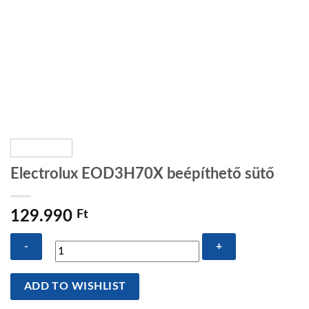
Electrolux EOD3H70X beépíthető sütő
129.990
Ft
Electrolux
ADD TO WISHLIST
EOD3H70X