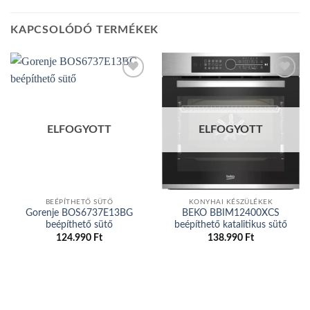
KAPCSOLÓDÓ TERMÉKEK
Add to
Add to
wishlist
wishlist
ELFOGYOTT
ELFOGYOTT
BEÉPÍTHETŐ SÜTŐ
KONYHAI KÉSZÜLÉKEK
Gorenje BOS6737E13BG
BEKO BBIM12400XCS
beépíthető sütő
beépíthető katalitikus sütő
124.990
Ft
138.990
Ft