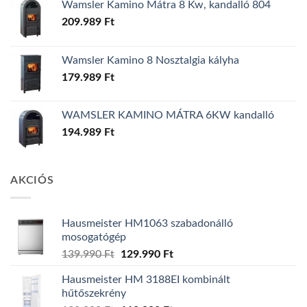
Wamsler Kamino Mátra 8 Kw, kandalló 804
209.989
Ft
Wamsler Kamino 8 Nosztalgia kályha
179.989
Ft
WAMSLER KAMINO MÁTRA 6KW kandalló
194.989
Ft
AKCIÓS
Hausmeister HM1063 szabadonálló
mosogatógép
Original
Current
139.990
Ft
129.990
Ft
price
price
Hausmeister HM 3188EI kombinált
was:
is:
hűtőszekrény
139.990 Ft.
129.990 Ft.