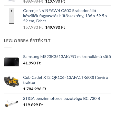
Original
Current
139.990
Ft
119.990
Ft
price
price
Gorenje N619EAW4 G600 Szabadonálló
was:
is:
készülék fagyasztós hűtőszekrény, 186 x 59.5 x
139.990 Ft.
119.990 Ft.
59 cm, Fehér
Original
Current
157.990
Ft
149.990
Ft
price
price
was:
is:
LEGJOBBRA ÉRTÉKELT
157.990 Ft.
149.990 Ft.
Samsung MS23K3513AK/EO mikrohullámú sütő
41.990
Ft
Cub Cadet XT2 QR106 (13AFA1TR603) fűnyíró
traktor
1.784.996
Ft
STIGA benzinmotoros bozótvágó BC 730 B
119.899
Ft