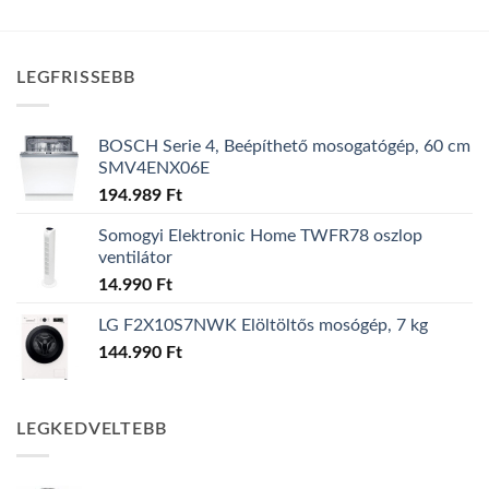
LEGFRISSEBB
BOSCH Serie 4, Beépíthető mosogatógép, 60 cm
SMV4ENX06E
194.989
Ft
Somogyi Elektronic Home TWFR78 oszlop
ventilátor
14.990
Ft
LG F2X10S7NWK Elöltöltős mosógép, 7 kg
144.990
Ft
LEGKEDVELTEBB