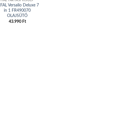
HÁZTARTÁSI KISGÉP
FAL Versalio Deluxe 7
in 1 FR490070
OLAJSÜTŐ
43.990
Ft