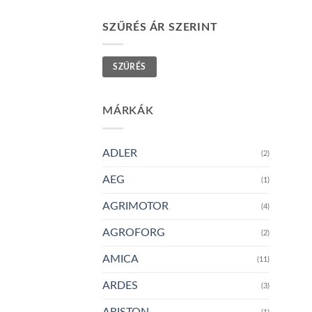
SZŰRÉS ÁR SZERINT
Min
Max
SZŰRÉS
ár
ár
MÁRKÁK
ADLER
(2)
AEG
(1)
AGRIMOTOR
(4)
AGROFORG
(2)
AMICA
(11)
ARDES
(3)
ARISTON