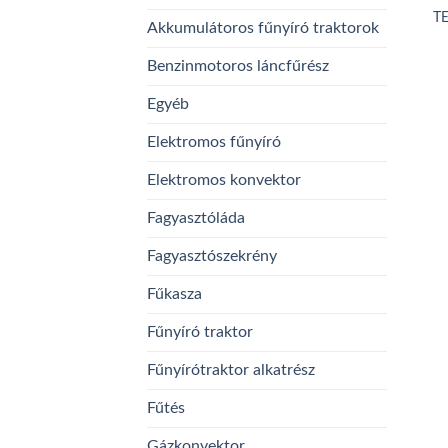
TE
Akkumulátoros fűnyíró traktorok
Benzinmotoros láncfűrész
Egyéb
Elektromos fűnyíró
Elektromos konvektor
Fagyasztóláda
Fagyasztószekrény
Fűkasza
Fűnyíró traktor
Fűnyírótraktor alkatrész
Fűtés
Gázkonvektor