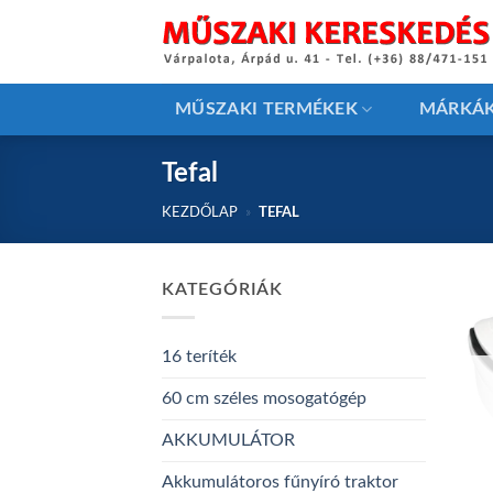
Skip
to
content
MŰSZAKI TERMÉKEK
MÁRKÁ
Tefal
KEZDŐLAP
»
TEFAL
KATEGÓRIÁK
16 teríték
60 cm széles mosogatógép
AKKUMULÁTOR
Akkumulátoros fűnyíró traktor