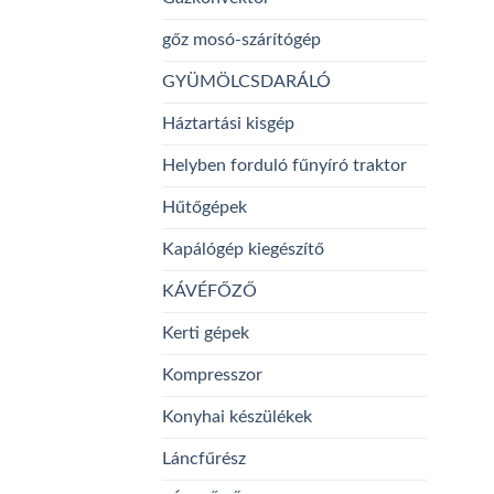
gőz mosó-szárítógép
GYÜMÖLCSDARÁLÓ
Háztartási kisgép
Helyben forduló fűnyíró traktor
Hűtőgépek
Kapálógép kiegészítő
KÁVÉFŐZŐ
Kerti gépek
Kompresszor
Konyhai készülékek
Láncfűrész