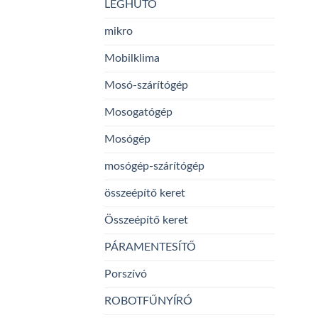
LÉGHŰTŐ
mikro
Mobilklima
Mosó-szárítógép
Mosogatógép
Mosógép
mosógép-szárítógép
összeépítő keret
Összeépítő keret
PÁRAMENTESÍTŐ
Porszívó
ROBOTFŰNYÍRÓ