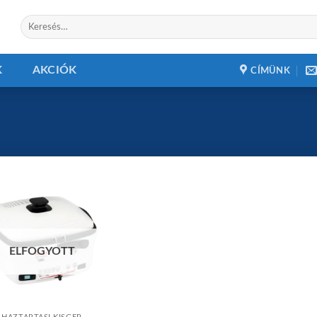
Keresés
a
következőre:
K
AKCIÓK
CÍMÜNK
Add to
wishlist
ELFOGYOTT