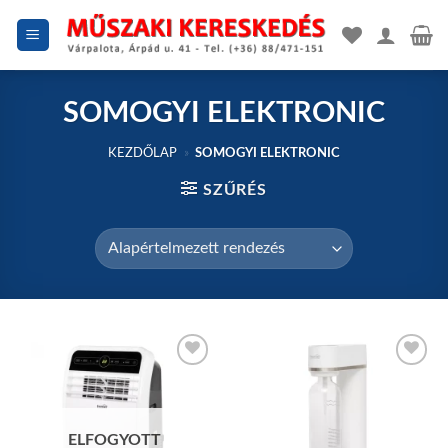
Skip
to
content
SOMOGYI ELEKTRONIC
KEZDŐLAP
»
SOMOGYI ELEKTRONIC
SZŰRÉS
Add to
Add to
wishlist
wishlist
ELFOGYOTT