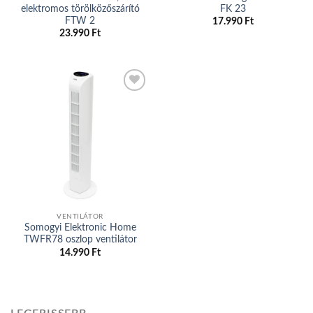
elektromos törölközőszárító
FK 23
FTW 2
17.990
Ft
23.990
Ft
Add to
wishlist
VENTILÁTOR
Somogyi Elektronic Home
TWFR78 oszlop ventilátor
14.990
Ft