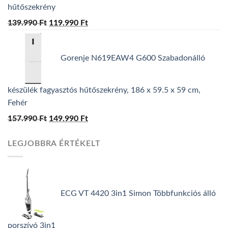
hűtőszekrény
139.990
Ft
Original
119.990
Ft
Current
price
price
was:
is:
Gorenje N619EAW4 G600 Szabadonálló
139.990 Ft.
119.990 Ft.
készülék fagyasztós hűtőszekrény, 186 x 59.5 x 59 cm,
Fehér
157.990
Ft
Original
149.990
Ft
Current
price
price
LEGJOBBRA ÉRTÉKELT
was:
is:
157.990 Ft.
149.990 Ft.
ECG VT 4420 3in1 Simon Többfunkciós álló
porszívó 3in1