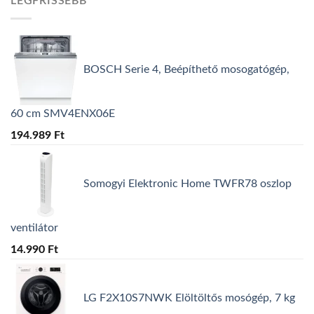
LEGFRISSEBB
BOSCH Serie 4, Beépíthető mosogatógép,
60 cm SMV4ENX06E
194.989
Ft
Somogyi Elektronic Home TWFR78 oszlop
ventilátor
14.990
Ft
LG F2X10S7NWK Elöltöltős mosógép, 7 kg