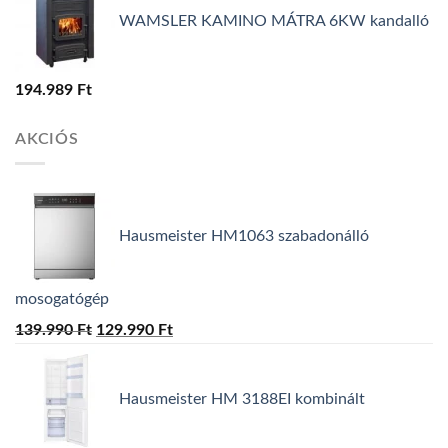
WAMSLER KAMINO MÁTRA 6KW kandalló
194.989
Ft
AKCIÓS
Hausmeister HM1063 szabadonálló
mosogatógép
139.990
Ft
Original
129.990
Ft
Current
price
price
was:
is:
Hausmeister HM 3188EI kombinált
139.990 Ft.
129.990 Ft.