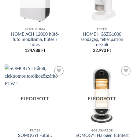
MOBILKLIMA
EGYÉB
HOME ACH 12000 hűtő-
HOME HGSZG1000
fűtő mobilklíma, hűtés /
szódagép, fehér,patron
fűtés
nélküli
134.988
Ft
22.990
Ft
Add to
Add to
wishlist
wishlist
ELFOGYOTT
ELFOGYOTT
FŰTÉS
HŐSUGÁRZÓK
SOMOGYI Fűtött,
SOMOGYI Halogén fűtőtest