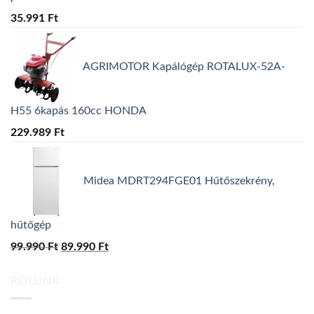
35.991
Ft
AGRIMOTOR Kapálógép ROTALUX-52A-
H55 6kapás 160cc HONDA
229.989
Ft
Midea MDRT294FGE01 Hűtőszekrény,
hűtőgép
99.990
Ft
Original
89.990
Ft
Current
price
price
RÓLUNK
was:
is:
99.990 Ft.
89.990 Ft.