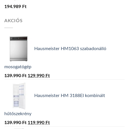
194.989
Ft
AKCIÓS
Hausmeister HM1063 szabadonálló
mosogatógép
139.990
Ft
Original
129.990
Ft
Current
price
price
was:
is:
Hausmeister HM 3188EI kombinált
139.990 Ft.
129.990 Ft.
hűtőszekrény
139.990
Ft
Original
119.990
Ft
Current