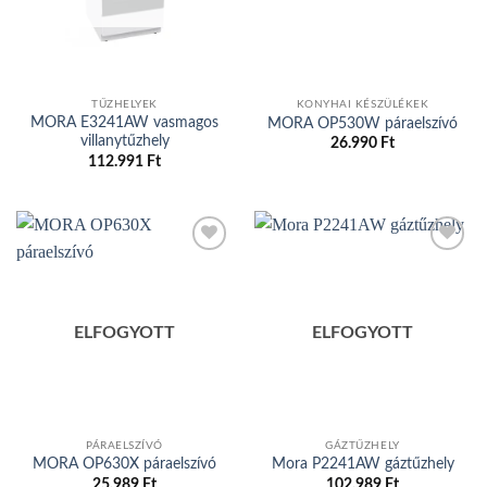
TŰZHELYEK
KONYHAI KÉSZÜLÉKEK
MORA E3241AW vasmagos
MORA OP530W páraelszívó
villanytűzhely
26.990
Ft
112.991
Ft
Add to
Add to
wishlist
wishlist
ELFOGYOTT
ELFOGYOTT
PÁRAELSZÍVÓ
GÁZTŰZHELY
MORA OP630X páraelszívó
Mora P2241AW gáztűzhely
25.989
Ft
102.989
Ft