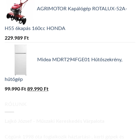
AGRIMOTOR Kapálógép ROTALUX-52A-
H55 6kapás 160cc HONDA
229.989
Ft
Midea MDRT294FGE01 Hűtőszekrény,
hűtőgép
99.990
Ft
Original
89.990
Ft
Current
price
price
RÓLUNK
was:
is:
99.990 Ft.
89.990 Ft.
Lajkó József - Műszaki Kereskedés Várpalota
Cégünk 1998 óta foglalkozik háztartási-, kerti gépek és