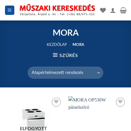
Skip
to
content
MORA
KEZDŐLAP
»
MORA
SZŰRÉS
Add to
Add to
wishlist
wishlist
ELFOGYOTT