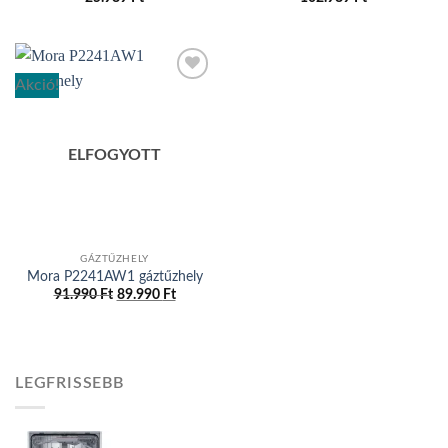
Akció!
Add to
wishlist
ELFOGYOTT
GÁZTŰZHELY
Mora P2241AW1 gáztűzhely
91.990
Ft
Original
89.990
Ft
Current
price
price
was:
is:
91.990 Ft.
89.990 Ft.
LEGFRISSEBB