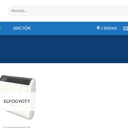
Keresés
a
következőre:
K
AKCIÓK
CÍMÜNK
Add to
wishlist
ELFOGYOTT