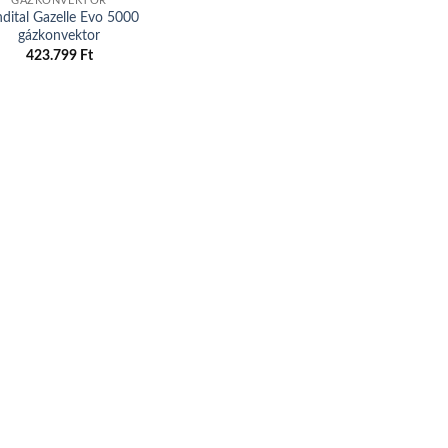
GÁZKONVEKTOR
dital Gazelle Evo 5000
gázkonvektor
423.799
Ft