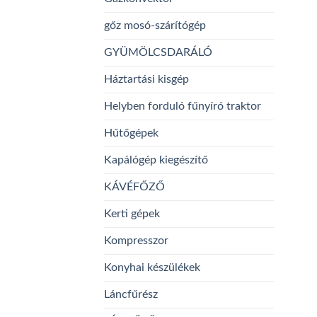
gőz mosó-szárítógép
GYÜMÖLCSDARÁLÓ
Háztartási kisgép
Helyben forduló fűnyíró traktor
Hűtőgépek
Kapálógép kiegészítő
KÁVÉFŐZŐ
Kerti gépek
Kompresszor
Konyhai készülékek
Láncfűrész