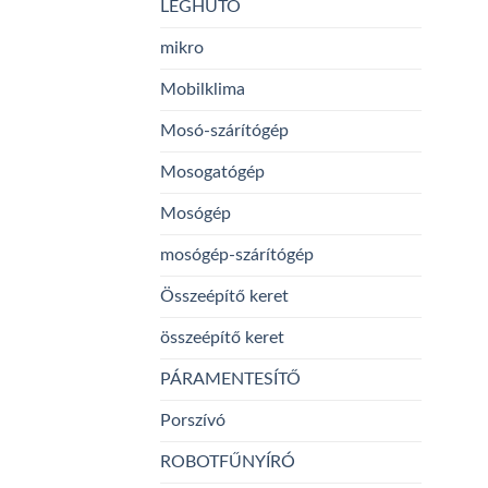
LÉGHŰTŐ
mikro
Mobilklima
Mosó-szárítógép
Mosogatógép
Mosógép
mosógép-szárítógép
Összeépítő keret
összeépítő keret
PÁRAMENTESÍTŐ
Porszívó
ROBOTFŰNYÍRÓ