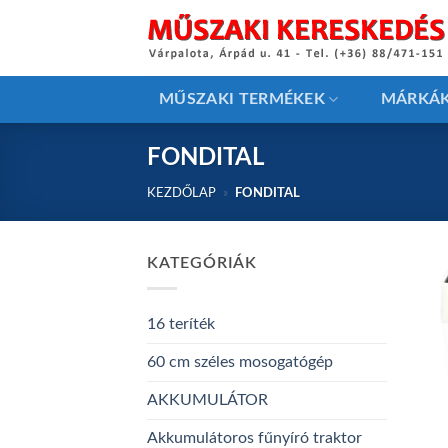
Skip
to
content
MŰSZAKI TERMÉKEK
MÁRKÁ
FONDITAL
KEZDŐLAP
»
FONDITAL
KATEGÓRIÁK
16 teríték
60 cm széles mosogatógép
AKKUMULÁTOR
Akkumulátoros fűnyíró traktor