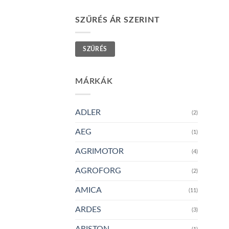
SZŰRÉS ÁR SZERINT
Min
Max
SZŰRÉS
ár
ár
MÁRKÁK
ADLER
(2)
AEG
(1)
AGRIMOTOR
(4)
AGROFORG
(2)
AMICA
(11)
ARDES
(3)
ARISTON