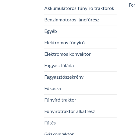
Fon
Akkumulátoros fűnyíró traktorok
Benzinmotoros láncfűrész
Egyéb
Elektromos fűnyíró
Elektromos konvektor
Fagyasztóláda
Fagyasztószekrény
Fűkasza
Fűnyíró traktor
Fűnyírótraktor alkatrész
Fűtés
Gázkonvektor