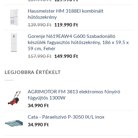
price
price
Hausmeister HM 3188EI kombinált
was:
is:
hűtőszekrény
139.990 Ft.
129.990 Ft.
Original
Current
139.990
Ft
119.990
Ft
price
price
Gorenje N619EAW4 G600 Szabadonálló
was:
is:
készülék fagyasztós hűtőszekrény, 186 x 59.5 x
139.990 Ft.
119.990 Ft.
59 cm, Fehér
Original
Current
157.990
Ft
149.990
Ft
price
price
was:
is:
LEGJOBBRA ÉRTÉKELT
157.990 Ft.
149.990 Ft.
AGRIMOTOR FM 3813 elektromos fűnyíró
fűgyűjtős 1300W
34.990
Ft
Cata - Páraelszívó P-3050 IX/L inox
34.990
Ft