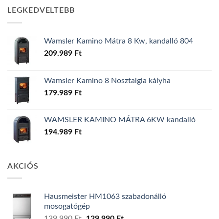
LEGKEDVELTEBB
Wamsler Kamino Mátra 8 Kw, kandalló 804
209.989
Ft
Wamsler Kamino 8 Nosztalgia kályha
179.989
Ft
WAMSLER KAMINO MÁTRA 6KW kandalló
194.989
Ft
AKCIÓS
Hausmeister HM1063 szabadonálló
mosogatógép
Original
Current
139.990
Ft
129.990
Ft