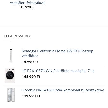
ventilátor távirányítóval
13.990
Ft
LEGFRISSEBB
Somogyi Elektronic Home TWFR78 oszlop
ventilátor
14.990
Ft
LG F2X10S7NWK Elöltöltős mosógép, 7 kg
144.990
Ft
Gorenje NRK418DCW4 kombinált hűtőszekrény
139.990
Ft