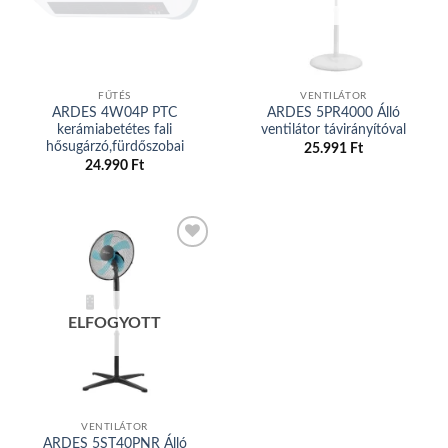
FŰTÉS
VENTILÁTOR
ARDES 4W04P PTC
ARDES 5PR4000 Álló
kerámiabetétes fali
ventilátor távirányítóval
hősugárzó,fürdőszobai
25.991
Ft
24.990
Ft
Add to
wishlist
ELFOGYOTT
VENTILÁTOR
ARDES 5ST40PNR Álló