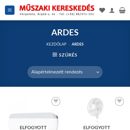
Skip
to
content
ARDES
KEZDŐLAP
»
ARDES
SZŰRÉS
Add to
Add to
wishlist
wishlist
ELFOGYOTT
ELFOGYOTT