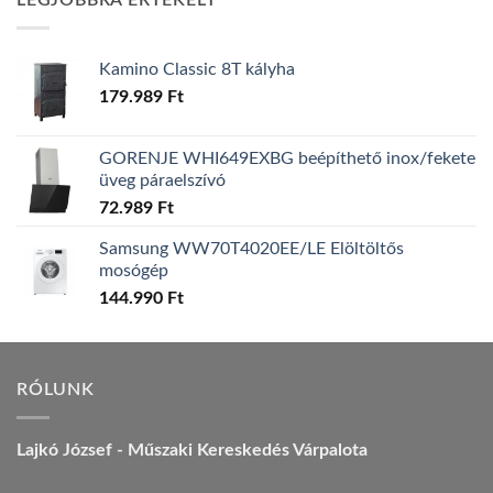
LEGJOBBRA ÉRTÉKELT
157.990 Ft.
149.990 Ft.
Kamino Classic 8T kályha
179.989
Ft
GORENJE WHI649EXBG beépíthető inox/fekete
üveg páraelszívó
72.989
Ft
Samsung WW70T4020EE/LE Elöltöltős
mosógép
144.990
Ft
RÓLUNK
Lajkó József - Műszaki Kereskedés Várpalota