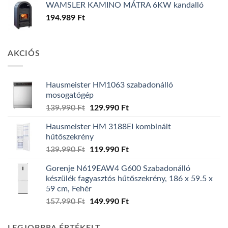
WAMSLER KAMINO MÁTRA 6KW kandalló
194.989
Ft
AKCIÓS
Hausmeister HM1063 szabadonálló
mosogatógép
Original
Current
139.990
Ft
129.990
Ft
price
price
Hausmeister HM 3188EI kombinált
was:
is:
hűtőszekrény
139.990 Ft.
129.990 Ft.
Original
Current
139.990
Ft
119.990
Ft
price
price
Gorenje N619EAW4 G600 Szabadonálló
was:
is:
készülék fagyasztós hűtőszekrény, 186 x 59.5 x
139.990 Ft.
119.990 Ft.
59 cm, Fehér
Original
Current
157.990
Ft
149.990
Ft
price
price
was:
is: