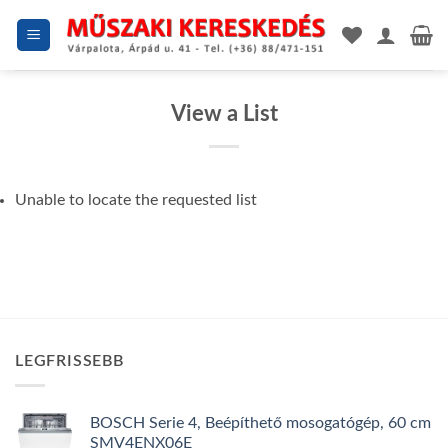
Skip
to
content
View a List
Unable to locate the requested list
LEGFRISSEBB
BOSCH Serie 4, Beépíthető mosogatógép, 60 cm
SMV4ENX06E