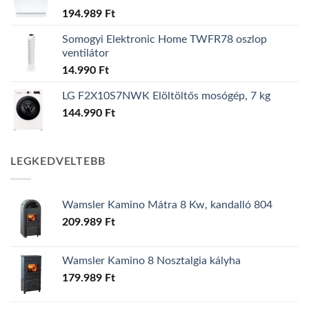
194.989
Ft
Somogyi Elektronic Home TWFR78 oszlop
ventilátor
14.990
Ft
LG F2X10S7NWK Elöltöltős mosógép, 7 kg
144.990
Ft
LEGKEDVELTEBB
Wamsler Kamino Mátra 8 Kw, kandalló 804
209.989
Ft
Wamsler Kamino 8 Nosztalgia kályha
179.989
Ft