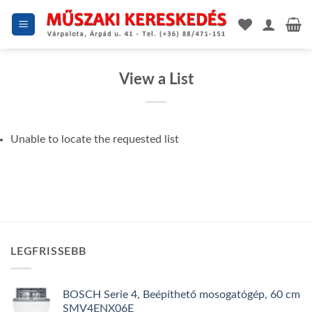
Skip
to
content
View a List
Unable to locate the requested list
LEGFRISSEBB
BOSCH Serie 4, Beépíthető mosogatógép, 60 cm
SMV4ENX06E