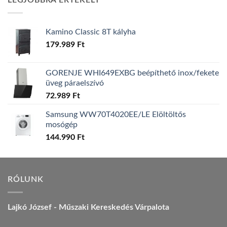
LEGJOBBRA ÉRTÉKELT
157.990 Ft.
149.990 Ft.
Kamino Classic 8T kályha
179.989
Ft
GORENJE WHI649EXBG beépíthető inox/fekete
üveg páraelszívó
72.989
Ft
Samsung WW70T4020EE/LE Elöltöltős
mosógép
144.990
Ft
RÓLUNK
Lajkó József - Műszaki Kereskedés Várpalota