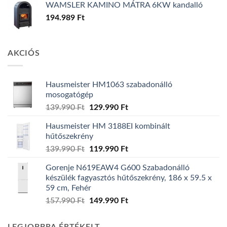
WAMSLER KAMINO MÁTRA 6KW kandalló
194.989
Ft
AKCIÓS
Hausmeister HM1063 szabadonálló
mosogatógép
Original
Current
139.990
Ft
129.990
Ft
price
price
Hausmeister HM 3188EI kombinált
was:
is:
hűtőszekrény
139.990 Ft.
129.990 Ft.
Original
Current
139.990
Ft
119.990
Ft
price
price
Gorenje N619EAW4 G600 Szabadonálló
was:
is:
készülék fagyasztós hűtőszekrény, 186 x 59.5 x
139.990 Ft.
119.990 Ft.
59 cm, Fehér
Original
Current
157.990
Ft
149.990
Ft
price
price
was:
is: