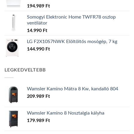
194.989
Ft
Somogyi Elektronic Home TWFR78 oszlop
ventilátor
14.990
Ft
LG F2X10S7NWK Elöltöltős mosógép, 7 kg
144.990
Ft
LEGKEDVELTEBB
Wamsler Kamino Mátra 8 Kw, kandalló 804
209.989
Ft
Wamsler Kamino 8 Nosztalgia kályha
179.989
Ft