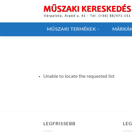
Skip
to
content
MŰSZAKI TERMÉKEK
MÁRKÁ
Unable to locate the requested list
LEGFRISSEBB
LE