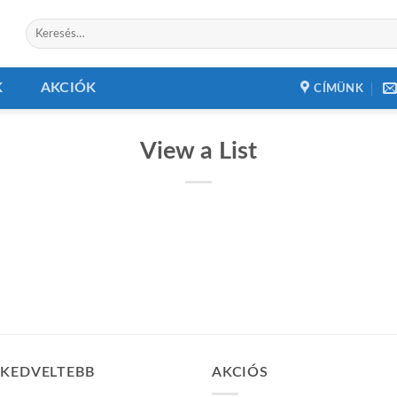
Keresés
a
következőre:
K
AKCIÓK
CÍMÜNK
View a List
GKEDVELTEBB
AKCIÓS