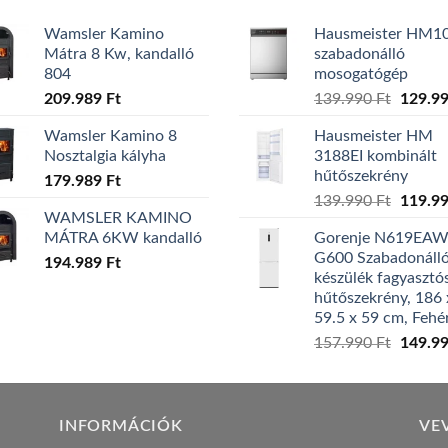
Wamsler Kamino
Hausmeister HM1
Mátra 8 Kw, kandalló
szabadonálló
804
mosogatógép
Origina
209.989
Ft
139.990
Ft
129.9
price
Wamsler Kamino 8
Hausmeister HM
was:
Nosztalgia kályha
3188EI kombinált
139.99
hűtőszekrény
179.989
Ft
Origina
139.990
Ft
119.9
WAMSLER KAMINO
price
MÁTRA 6KW kandalló
Gorenje N619EA
was:
G600 Szabadonáll
194.989
Ft
139.99
készülék fagyasztó
hűtőszekrény, 186 
59.5 x 59 cm, Fehé
Origina
157.990
Ft
149.9
price
was:
157.99
INFORMÁCIÓK
VE