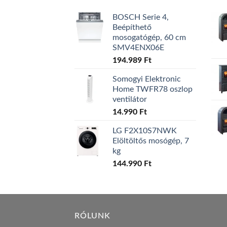
BOSCH Serie 4,
Beépíthető
mosogatógép, 60 cm
SMV4ENX06E
194.989
Ft
Somogyi Elektronic
Home TWFR78 oszlop
ventilátor
14.990
Ft
LG F2X10S7NWK
Elöltöltős mosógép, 7
kg
144.990
Ft
RÓLUNK