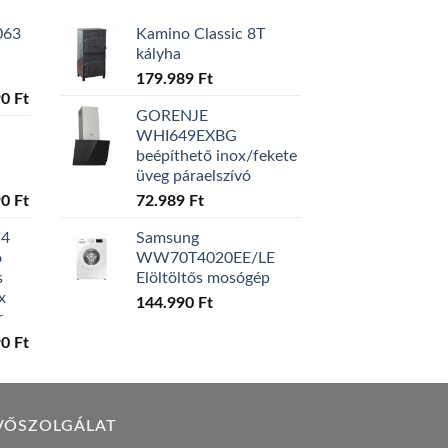
063
Kamino Classic 8T
kályha
179.989
Ft
l
Current
90
Ft
GORENJE
price
WHI649EXBG
is:
beépíthető inox/fekete
0 Ft.
129.990 Ft.
üveg páraelszívó
l
Current
90
Ft
72.989
Ft
price
W4
Samsung
is:
ó
WW70T4020EE/LE
0 Ft.
119.990 Ft.
s
Elöltöltős mosógép
x
144.990
Ft
r
l
Current
90
Ft
price
is:
0 Ft.
149.990 Ft.
VŐSZOLGÁLAT