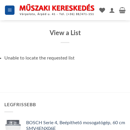
Skip
to
content
View a List
Unable to locate the requested list
LEGFRISSEBB
BOSCH Serie 4, Beépíthető mosogatógép, 60 cm
SMV4ENX06E