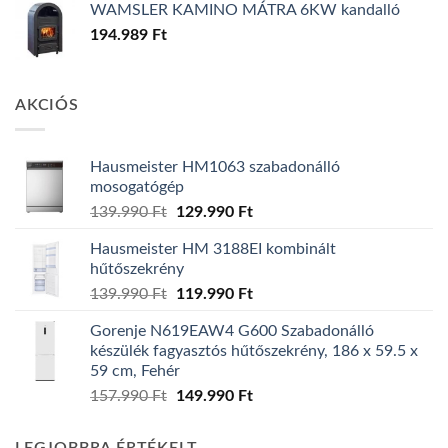
WAMSLER KAMINO MÁTRA 6KW kandalló
194.989
Ft
AKCIÓS
Hausmeister HM1063 szabadonálló
mosogatógép
Original
Current
139.990
Ft
129.990
Ft
price
price
Hausmeister HM 3188EI kombinált
was:
is:
hűtőszekrény
139.990 Ft.
129.990 Ft.
Original
Current
139.990
Ft
119.990
Ft
price
price
Gorenje N619EAW4 G600 Szabadonálló
was:
is:
készülék fagyasztós hűtőszekrény, 186 x 59.5 x
139.990 Ft.
119.990 Ft.
59 cm, Fehér
Original
Current
157.990
Ft
149.990
Ft
price
price
was:
is: