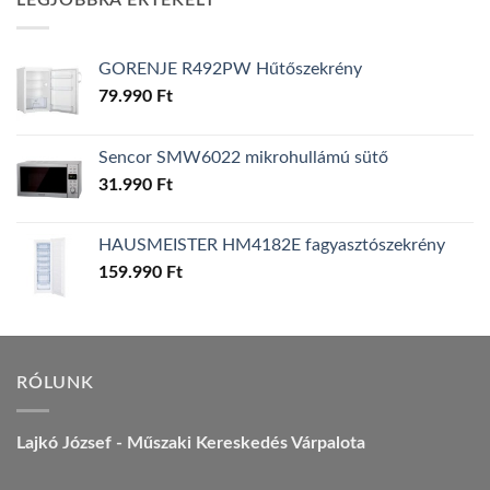
LEGJOBBRA ÉRTÉKELT
157.990 Ft.
149.990 Ft.
GORENJE R492PW Hűtőszekrény
79.990
Ft
Sencor SMW6022 mikrohullámú sütő
31.990
Ft
HAUSMEISTER HM4182E fagyasztószekrény
159.990
Ft
RÓLUNK
Lajkó József - Műszaki Kereskedés Várpalota