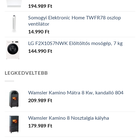
194.989
Ft
Somogyi Elektronic Home TWFR78 oszlop
ventilátor
14.990
Ft
LG F2X10S7NWK Elöltöltős mosógép, 7 kg
144.990
Ft
LEGKEDVELTEBB
Wamsler Kamino Mátra 8 Kw, kandalló 804
209.989
Ft
Wamsler Kamino 8 Nosztalgia kályha
179.989
Ft