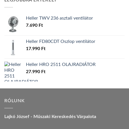
LEGJOBBRA ÉRTÉKELT
157.990 Ft.
149.990 Ft.
Heller TWV 236 asztali ventilátor
7.690
Ft
Heller FD80CDT Oszlop ventilátor
17.990
Ft
Heller HRO 2511 OLAJRADIÁTOR
27.990
Ft
RÓLUNK
Lajkó József - Műszaki Kereskedés Várpalota