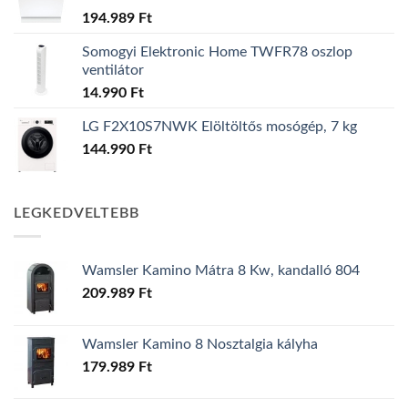
194.989
Ft
Somogyi Elektronic Home TWFR78 oszlop
ventilátor
14.990
Ft
LG F2X10S7NWK Elöltöltős mosógép, 7 kg
144.990
Ft
LEGKEDVELTEBB
Wamsler Kamino Mátra 8 Kw, kandalló 804
209.989
Ft
Wamsler Kamino 8 Nosztalgia kályha
179.989
Ft