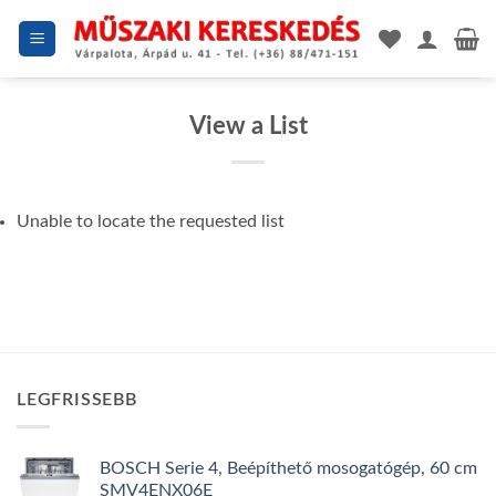
Skip
to
content
View a List
Unable to locate the requested list
LEGFRISSEBB
BOSCH Serie 4, Beépíthető mosogatógép, 60 cm
SMV4ENX06E