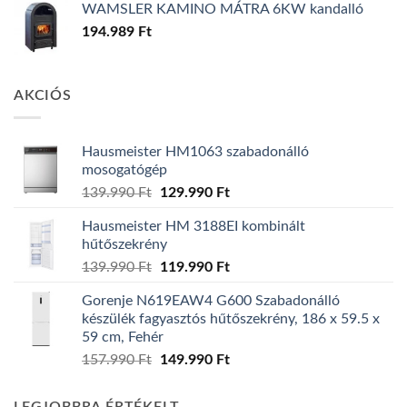
WAMSLER KAMINO MÁTRA 6KW kandalló
194.989
Ft
AKCIÓS
Hausmeister HM1063 szabadonálló
mosogatógép
Original
Current
139.990
Ft
129.990
Ft
price
price
Hausmeister HM 3188EI kombinált
was:
is:
hűtőszekrény
139.990 Ft.
129.990 Ft.
Original
Current
139.990
Ft
119.990
Ft
price
price
Gorenje N619EAW4 G600 Szabadonálló
was:
is:
készülék fagyasztós hűtőszekrény, 186 x 59.5 x
139.990 Ft.
119.990 Ft.
59 cm, Fehér
Original
Current
157.990
Ft
149.990
Ft
price
price
was:
is: