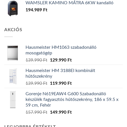
WAMSLER KAMINO MÁTRA 6KW kandalló
194.989
Ft
AKCIÓS
Hausmeister HM1063 szabadonálló
mosogatógép
Original
Current
139.990
Ft
129.990
Ft
price
price
Hausmeister HM 3188EI kombinált
was:
is:
hűtőszekrény
139.990 Ft.
129.990 Ft.
Original
Current
139.990
Ft
119.990
Ft
price
price
Gorenje N619EAW4 G600 Szabadonálló
was:
is:
készülék fagyasztós hűtőszekrény, 186 x 59.5 x
139.990 Ft.
119.990 Ft.
59 cm, Fehér
Original
Current
157.990
Ft
149.990
Ft
price
price
was:
is: