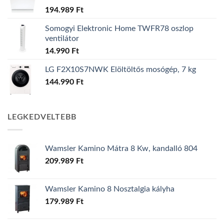
194.989
Ft
Somogyi Elektronic Home TWFR78 oszlop
ventilátor
14.990
Ft
LG F2X10S7NWK Elöltöltős mosógép, 7 kg
144.990
Ft
LEGKEDVELTEBB
Wamsler Kamino Mátra 8 Kw, kandalló 804
209.989
Ft
Wamsler Kamino 8 Nosztalgia kályha
179.989
Ft