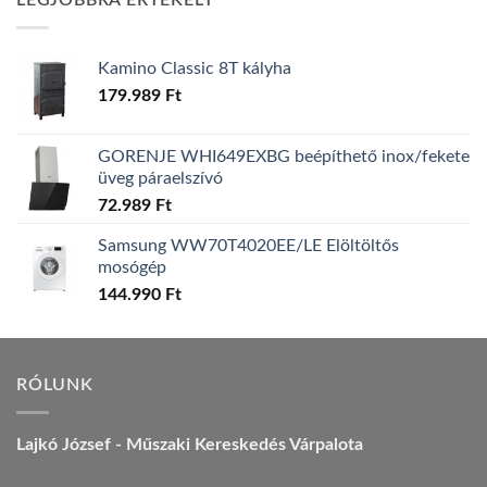
LEGJOBBRA ÉRTÉKELT
157.990 Ft.
149.990 Ft.
Kamino Classic 8T kályha
179.989
Ft
GORENJE WHI649EXBG beépíthető inox/fekete
üveg páraelszívó
72.989
Ft
Samsung WW70T4020EE/LE Elöltöltős
mosógép
144.990
Ft
RÓLUNK
Lajkó József - Műszaki Kereskedés Várpalota