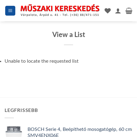
Skip
to
content
View a List
Unable to locate the requested list
LEGFRISSEBB
BOSCH Serie 4, Beépíthető mosogatógép, 60 cm
SMV4ENX06E