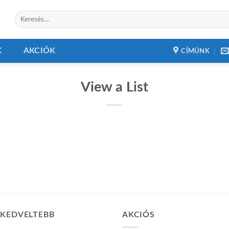
Keresés
a
következőre:
K
AKCIÓK
CÍMÜNK
View a List
GKEDVELTEBB
AKCIÓS