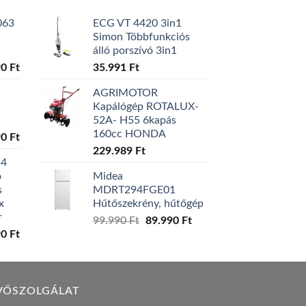
063
ECG VT 4420 3in1
Simon Többfunkciós
álló porszívó 3in1
l
Current
90
Ft
35.991
Ft
price
AGRIMOTOR
is:
Kapálógép ROTALUX-
0 Ft.
129.990 Ft.
52A- H55 6kapás
160cc HONDA
l
Current
90
Ft
price
229.989
Ft
W4
is:
ó
Midea
0 Ft.
119.990 Ft.
s
MDRT294FGE01
x
Hűtőszekrény, hűtőgép
r
Original
Current
99.990
Ft
89.990
Ft
l
Current
90
Ft
price
price
price
was:
is:
is:
99.990 Ft.
89.990 Ft.
0 Ft.
149.990 Ft.
VŐSZOLGÁLAT