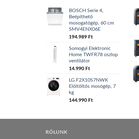
BOSCH Serie 4,
Beépíthető
mosogatógép, 60 cm
SMV4ENX06E
194.989
Ft
Somogyi Elektronic
Home TWFR78 oszlop
ventilátor
14.990
Ft
LG F2X10S7NWK
Elöltöltős mosógép, 7
kg
144.990
Ft
RÓLUNK