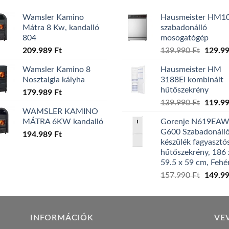
Wamsler Kamino
Hausmeister HM1
Mátra 8 Kw, kandalló
szabadonálló
804
mosogatógép
Origina
209.989
Ft
139.990
Ft
129.9
price
Wamsler Kamino 8
Hausmeister HM
was:
Nosztalgia kályha
3188EI kombinált
139.99
hűtőszekrény
179.989
Ft
Origina
139.990
Ft
119.9
WAMSLER KAMINO
price
MÁTRA 6KW kandalló
Gorenje N619EA
was:
G600 Szabadonáll
194.989
Ft
139.99
készülék fagyasztó
hűtőszekrény, 186 
59.5 x 59 cm, Fehé
Origina
157.990
Ft
149.9
price
was:
157.99
INFORMÁCIÓK
VE