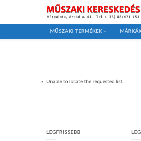
Skip
to
content
MŰSZAKI TERMÉKEK
MÁRKÁ
Unable to locate the requested list
LEGFRISSEBB
LE