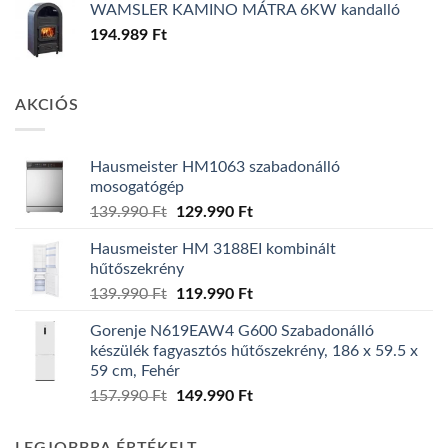
WAMSLER KAMINO MÁTRA 6KW kandalló
194.989
Ft
AKCIÓS
Hausmeister HM1063 szabadonálló
mosogatógép
Original
Current
139.990
Ft
129.990
Ft
price
price
Hausmeister HM 3188EI kombinált
was:
is:
hűtőszekrény
139.990 Ft.
129.990 Ft.
Original
Current
139.990
Ft
119.990
Ft
price
price
Gorenje N619EAW4 G600 Szabadonálló
was:
is:
készülék fagyasztós hűtőszekrény, 186 x 59.5 x
139.990 Ft.
119.990 Ft.
59 cm, Fehér
Original
Current
157.990
Ft
149.990
Ft
price
price
was:
is: