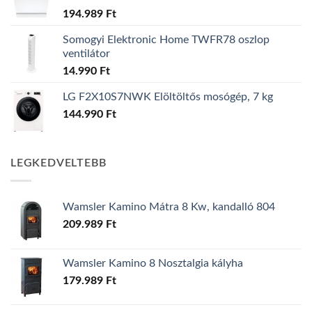
194.989
Ft
Somogyi Elektronic Home TWFR78 oszlop
ventilátor
14.990
Ft
LG F2X10S7NWK Elöltöltős mosógép, 7 kg
144.990
Ft
LEGKEDVELTEBB
Wamsler Kamino Mátra 8 Kw, kandalló 804
209.989
Ft
Wamsler Kamino 8 Nosztalgia kályha
179.989
Ft