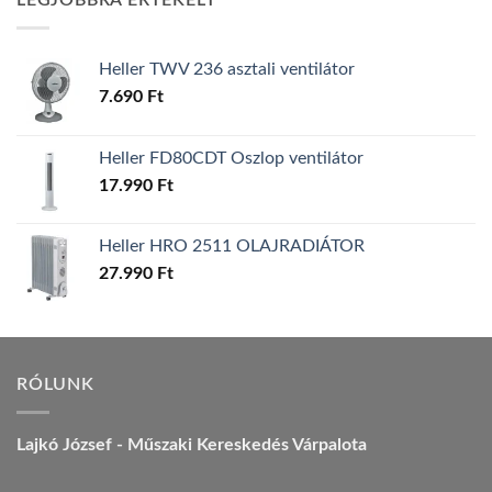
LEGJOBBRA ÉRTÉKELT
157.990 Ft.
149.990 Ft.
Heller TWV 236 asztali ventilátor
7.690
Ft
Heller FD80CDT Oszlop ventilátor
17.990
Ft
Heller HRO 2511 OLAJRADIÁTOR
27.990
Ft
RÓLUNK
Lajkó József - Műszaki Kereskedés Várpalota