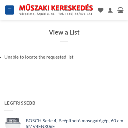
Skip
to
content
View a List
Unable to locate the requested list
LEGFRISSEBB
BOSCH Serie 4, Beépíthető mosogatógép, 60 cm
SMV4ENX06E