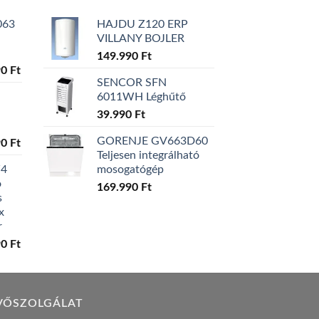
063
HAJDU Z120 ERP
VILLANY BOJLER
149.990
Ft
l
Current
90
Ft
SENCOR SFN
price
6011WH Léghűtő
is:
0 Ft.
129.990 Ft.
39.990
Ft
GORENJE GV663D60
l
Current
90
Ft
Teljesen integrálható
price
W4
mosogatógép
is:
ó
0 Ft.
119.990 Ft.
169.990
Ft
s
x
r
l
Current
90
Ft
price
is:
0 Ft.
149.990 Ft.
VŐSZOLGÁLAT