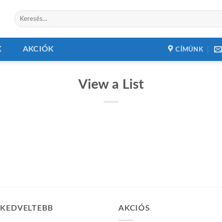
Keresés
a
következőre:
K
AKCIÓK
CÍMÜNK
View a List
GKEDVELTEBB
AKCIÓS