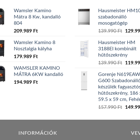
Wamsler Kamino
Hausmeister HM1
Mátra 8 Kw, kandalló
szabadonálló
804
mosogatógép
Origina
209.989
Ft
139.990
Ft
129.9
price
Wamsler Kamino 8
Hausmeister HM
was:
Nosztalgia kályha
3188EI kombinált
139.99
hűtőszekrény
179.989
Ft
Origina
139.990
Ft
119.9
WAMSLER KAMINO
price
MÁTRA 6KW kandalló
Gorenje N619EA
was:
G600 Szabadonáll
194.989
Ft
139.99
készülék fagyasztó
hűtőszekrény, 186 
59.5 x 59 cm, Fehé
Origina
157.990
Ft
149.9
price
was:
157.99
INFORMÁCIÓK
VE