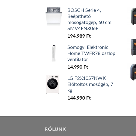
BOSCH Serie 4,
Beépíthető
mosogatógép, 60 cm
SMV4ENX06E
194.989
Ft
Somogyi Elektronic
Home TWFR78 oszlop
ventilátor
14.990
Ft
LG F2X10S7NWK
Elöltöltős mosógép, 7
kg
144.990
Ft
RÓLUNK