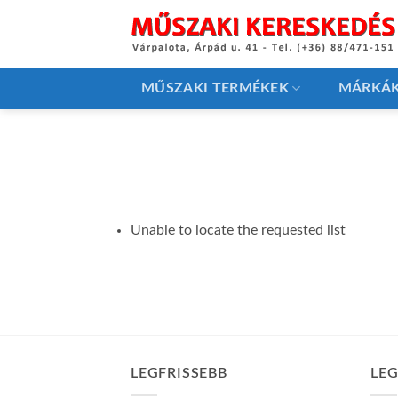
Skip
to
content
MŰSZAKI TERMÉKEK
MÁRKÁ
Unable to locate the requested list
LEGFRISSEBB
LE