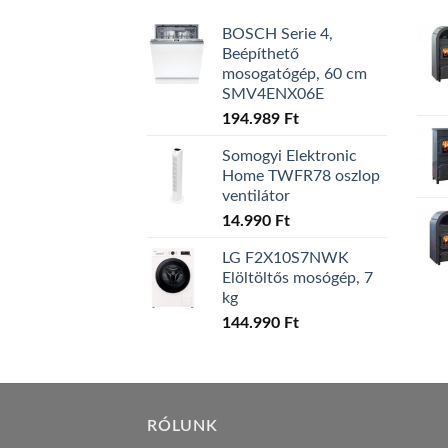
BOSCH Serie 4,
Beépíthető
mosogatógép, 60 cm
SMV4ENX06E
194.989
Ft
Somogyi Elektronic
Home TWFR78 oszlop
ventilátor
14.990
Ft
LG F2X10S7NWK
Elöltöltős mosógép, 7
kg
144.990
Ft
RÓLUNK