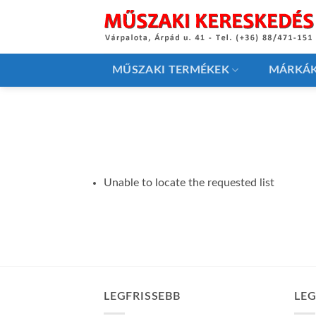
Skip
to
content
MŰSZAKI TERMÉKEK
MÁRKÁ
Unable to locate the requested list
LEGFRISSEBB
LE