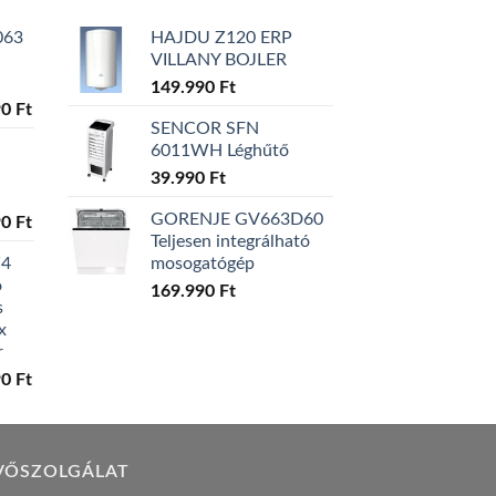
063
HAJDU Z120 ERP
VILLANY BOJLER
149.990
Ft
l
Current
90
Ft
SENCOR SFN
price
6011WH Léghűtő
is:
0 Ft.
129.990 Ft.
39.990
Ft
GORENJE GV663D60
l
Current
90
Ft
Teljesen integrálható
price
W4
mosogatógép
is:
ó
0 Ft.
119.990 Ft.
169.990
Ft
s
x
r
l
Current
90
Ft
price
is:
0 Ft.
149.990 Ft.
VŐSZOLGÁLAT