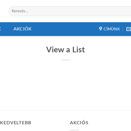
Keresés
a
következőre:
K
AKCIÓK
CÍMÜNK
View a List
GKEDVELTEBB
AKCIÓS