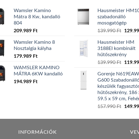
Wamsler Kamino
Hausmeister HM1
Mátra 8 Kw, kandalló
szabadonálló
804
mosogatógép
Origina
209.989
Ft
139.990
Ft
129.9
price
Wamsler Kamino 8
Hausmeister HM
was:
Nosztalgia kályha
3188EI kombinált
139.99
hűtőszekrény
179.989
Ft
Origina
139.990
Ft
119.9
WAMSLER KAMINO
price
MÁTRA 6KW kandalló
Gorenje N619EA
was:
G600 Szabadonáll
194.989
Ft
139.99
készülék fagyasztó
hűtőszekrény, 186 
59.5 x 59 cm, Fehé
Origina
157.990
Ft
149.9
price
was:
157.99
INFORMÁCIÓK
VE