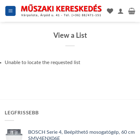
Skip
to
content
View a List
Unable to locate the requested list
LEGFRISSEBB
BOSCH Serie 4, Beépíthető mosogatógép, 60 cm
SMV4ENX06E