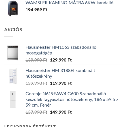
WAMSLER KAMINO MÁTRA 6KW kandalló
194.989
Ft
AKCIÓS
Hausmeister HM1063 szabadonálló
mosogatógép
Original
Current
139.990
Ft
129.990
Ft
price
price
Hausmeister HM 3188EI kombinált
was:
is:
hűtőszekrény
139.990 Ft.
129.990 Ft.
Original
Current
139.990
Ft
119.990
Ft
price
price
Gorenje N619EAW4 G600 Szabadonálló
was:
is:
készülék fagyasztós hűtőszekrény, 186 x 59.5 x
139.990 Ft.
119.990 Ft.
59 cm, Fehér
Original
Current
157.990
Ft
149.990
Ft
price
price
was:
is: