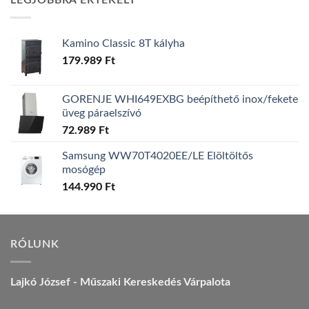
LEGJOBBRA ÉRTÉKELT
157.990 Ft.
149.990 Ft.
Kamino Classic 8T kályha
179.989
Ft
GORENJE WHI649EXBG beépíthető inox/fekete
üveg páraelszívó
72.989
Ft
Samsung WW70T4020EE/LE Elöltöltős
mosógép
144.990
Ft
RÓLUNK
Lajkó József - Műszaki Kereskedés Várpalota