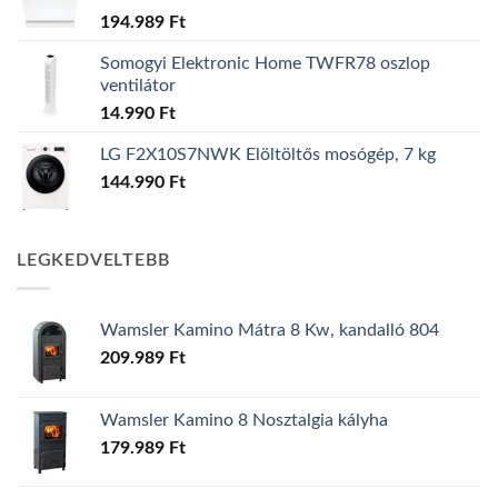
194.989
Ft
Somogyi Elektronic Home TWFR78 oszlop
ventilátor
14.990
Ft
LG F2X10S7NWK Elöltöltős mosógép, 7 kg
144.990
Ft
LEGKEDVELTEBB
Wamsler Kamino Mátra 8 Kw, kandalló 804
209.989
Ft
Wamsler Kamino 8 Nosztalgia kályha
179.989
Ft