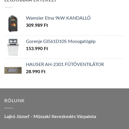
LEGJOBBRA ÉRTÉKELT
157.990 Ft.
149.990 Ft.
Wamsler Etna 9kW KANDALLÓ
309.989
Ft
Gorenje GI561D10S Mosogatógép
153.990
Ft
HAUSER AH-2301 FŰTŐVENTILÁTOR
28.990
Ft
RÓLUNK
Lajkó József - Műszaki Kereskedés Várpalota