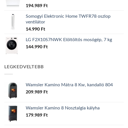
194.989
Ft
Somogyi Elektronic Home TWFR78 oszlop
ventilátor
14.990
Ft
LG F2X10S7NWK Elöltöltős mosógép, 7 kg
144.990
Ft
LEGKEDVELTEBB
Wamsler Kamino Mátra 8 Kw, kandalló 804
209.989
Ft
Wamsler Kamino 8 Nosztalgia kályha
179.989
Ft