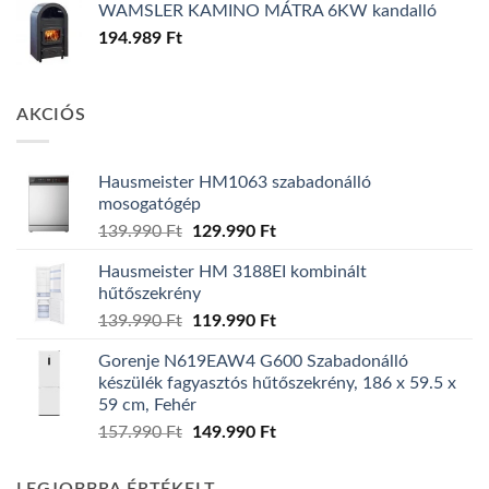
WAMSLER KAMINO MÁTRA 6KW kandalló
194.989
Ft
AKCIÓS
Hausmeister HM1063 szabadonálló
mosogatógép
Original
Current
139.990
Ft
129.990
Ft
price
price
Hausmeister HM 3188EI kombinált
was:
is:
hűtőszekrény
139.990 Ft.
129.990 Ft.
Original
Current
139.990
Ft
119.990
Ft
price
price
Gorenje N619EAW4 G600 Szabadonálló
was:
is:
készülék fagyasztós hűtőszekrény, 186 x 59.5 x
139.990 Ft.
119.990 Ft.
59 cm, Fehér
Original
Current
157.990
Ft
149.990
Ft
price
price
was:
is: