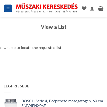
Skip
to
content
View a List
Unable to locate the requested list
LEGFRISSEBB
BOSCH Serie 4, Beépíthető mosogatógép, 60 cm
SMV4ENX06E