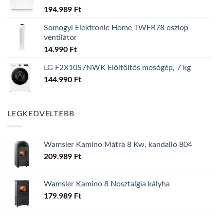
194.989
Ft
Somogyi Elektronic Home TWFR78 oszlop
ventilátor
14.990
Ft
LG F2X10S7NWK Elöltöltős mosógép, 7 kg
144.990
Ft
LEGKEDVELTEBB
Wamsler Kamino Mátra 8 Kw, kandalló 804
209.989
Ft
Wamsler Kamino 8 Nosztalgia kályha
179.989
Ft