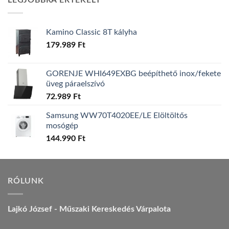
LEGJOBBRA ÉRTÉKELT
157.990 Ft.
149.990 Ft.
Kamino Classic 8T kályha
179.989
Ft
GORENJE WHI649EXBG beépíthető inox/fekete
üveg páraelszívó
72.989
Ft
Samsung WW70T4020EE/LE Elöltöltős
mosógép
144.990
Ft
RÓLUNK
Lajkó József - Műszaki Kereskedés Várpalota