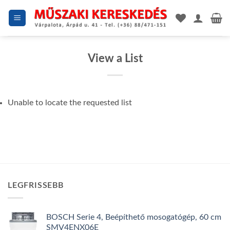
Skip
to
content
View a List
Unable to locate the requested list
LEGFRISSEBB
BOSCH Serie 4, Beépíthető mosogatógép, 60 cm
SMV4ENX06E