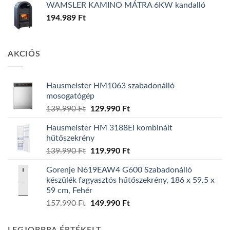
WAMSLER KAMINO MÁTRA 6KW kandalló
194.989
Ft
AKCIÓS
Hausmeister HM1063 szabadonálló
mosogatógép
Original
Current
139.990
Ft
129.990
Ft
price
price
Hausmeister HM 3188EI kombinált
was:
is:
hűtőszekrény
139.990 Ft.
129.990 Ft.
Original
Current
139.990
Ft
119.990
Ft
price
price
Gorenje N619EAW4 G600 Szabadonálló
was:
is:
készülék fagyasztós hűtőszekrény, 186 x 59.5 x
139.990 Ft.
119.990 Ft.
59 cm, Fehér
Original
Current
157.990
Ft
149.990
Ft
price
price
was:
is: