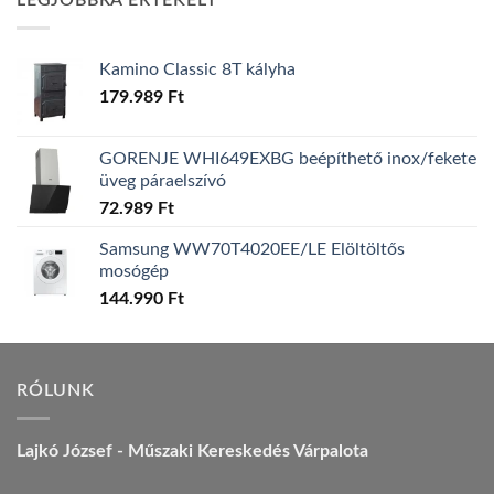
LEGJOBBRA ÉRTÉKELT
157.990 Ft.
149.990 Ft.
Kamino Classic 8T kályha
179.989
Ft
GORENJE WHI649EXBG beépíthető inox/fekete
üveg páraelszívó
72.989
Ft
Samsung WW70T4020EE/LE Elöltöltős
mosógép
144.990
Ft
RÓLUNK
Lajkó József - Műszaki Kereskedés Várpalota