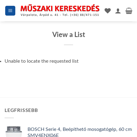
Skip
to
content
View a List
Unable to locate the requested list
LEGFRISSEBB
BOSCH Serie 4, Beépíthető mosogatógép, 60 cm
SMV4ENX06E