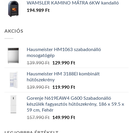
WAMSLER KAMINO MÁTRA 6KW kandalló
194.989
Ft
AKCIÓS
Hausmeister HM1063 szabadonálló
mosogatógép
Original
Current
139.990
Ft
129.990
Ft
price
price
Hausmeister HM 3188EI kombinált
was:
is:
hűtőszekrény
139.990 Ft.
129.990 Ft.
Original
Current
139.990
Ft
119.990
Ft
price
price
Gorenje N619EAW4 G600 Szabadonálló
was:
is:
készülék fagyasztós hűtőszekrény, 186 x 59.5 x
139.990 Ft.
119.990 Ft.
59 cm, Fehér
Original
Current
157.990
Ft
149.990
Ft
price
price
was:
is: