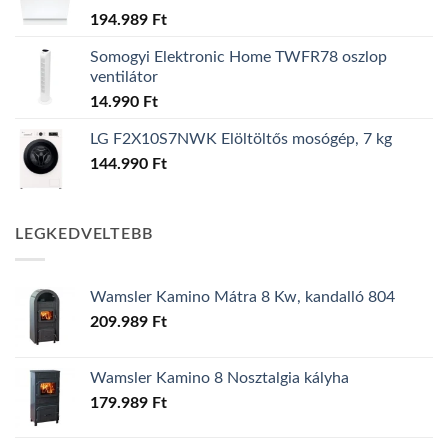
194.989
Ft
Somogyi Elektronic Home TWFR78 oszlop
ventilátor
14.990
Ft
LG F2X10S7NWK Elöltöltős mosógép, 7 kg
144.990
Ft
LEGKEDVELTEBB
Wamsler Kamino Mátra 8 Kw, kandalló 804
209.989
Ft
Wamsler Kamino 8 Nosztalgia kályha
179.989
Ft