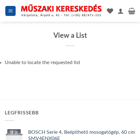
Skip
to
content
View a List
Unable to locate the requested list
LEGFRISSEBB
BOSCH Serie 4, Beépíthető mosogatógép, 60 cm
SMV4ENX06E