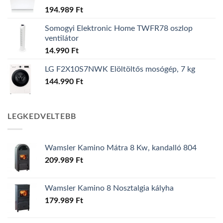
194.989
Ft
Somogyi Elektronic Home TWFR78 oszlop
ventilátor
14.990
Ft
LG F2X10S7NWK Elöltöltős mosógép, 7 kg
144.990
Ft
LEGKEDVELTEBB
Wamsler Kamino Mátra 8 Kw, kandalló 804
209.989
Ft
Wamsler Kamino 8 Nosztalgia kályha
179.989
Ft