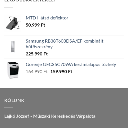
LEGJOBBRA ÉRTÉKELT
157.990 Ft.
149.990 Ft.
MTD Hátsó deflektor
50.999
Ft
Samsung RB38T603DSA/EF kombinált
hűtőszekrény
225.990
Ft
Gorenje GECS5C70WA kerámialapos tűzhely
Original
Current
164.990
Ft
159.990
Ft
price
price
was:
is:
164.990 Ft.
159.990 Ft.
RÓLUNK
Lajkó József - Műszaki Kereskedés Várpalota