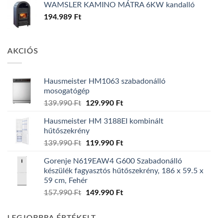
WAMSLER KAMINO MÁTRA 6KW kandalló
194.989
Ft
AKCIÓS
Hausmeister HM1063 szabadonálló
mosogatógép
Original
Current
139.990
Ft
129.990
Ft
price
price
Hausmeister HM 3188EI kombinált
was:
is:
hűtőszekrény
139.990 Ft.
129.990 Ft.
Original
Current
139.990
Ft
119.990
Ft
price
price
Gorenje N619EAW4 G600 Szabadonálló
was:
is:
készülék fagyasztós hűtőszekrény, 186 x 59.5 x
139.990 Ft.
119.990 Ft.
59 cm, Fehér
Original
Current
157.990
Ft
149.990
Ft
price
price
was:
is: