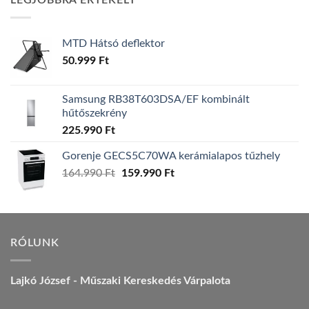
LEGJOBBRA ÉRTÉKELT
157.990 Ft.
149.990 Ft.
MTD Hátsó deflektor
50.999
Ft
Samsung RB38T603DSA/EF kombinált
hűtőszekrény
225.990
Ft
Gorenje GECS5C70WA kerámialapos tűzhely
Original
Current
164.990
Ft
159.990
Ft
price
price
was:
is:
164.990 Ft.
159.990 Ft.
RÓLUNK
Lajkó József - Műszaki Kereskedés Várpalota