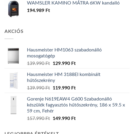
WAMSLER KAMINO MÁTRA 6KW kandalló
194.989
Ft
AKCIÓS
Hausmeister HM1063 szabadonálló
mosogatógép
Original
Current
139.990
Ft
129.990
Ft
price
price
Hausmeister HM 3188EI kombinált
was:
is:
hűtőszekrény
139.990 Ft.
129.990 Ft.
Original
Current
139.990
Ft
119.990
Ft
price
price
Gorenje N619EAW4 G600 Szabadonálló
was:
is:
készülék fagyasztós hűtőszekrény, 186 x 59.5 x
139.990 Ft.
119.990 Ft.
59 cm, Fehér
Original
Current
157.990
Ft
149.990
Ft
price
price
was:
is: