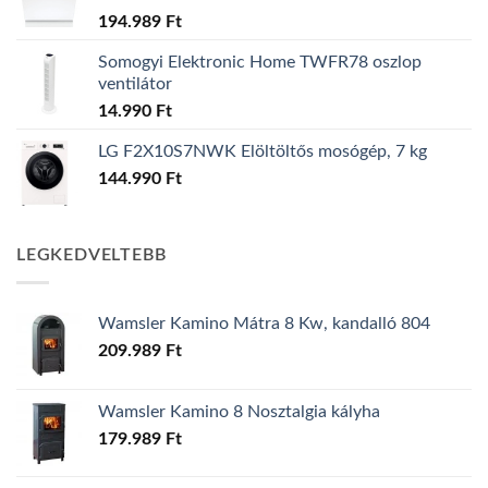
194.989
Ft
Somogyi Elektronic Home TWFR78 oszlop
ventilátor
14.990
Ft
LG F2X10S7NWK Elöltöltős mosógép, 7 kg
144.990
Ft
LEGKEDVELTEBB
Wamsler Kamino Mátra 8 Kw, kandalló 804
209.989
Ft
Wamsler Kamino 8 Nosztalgia kályha
179.989
Ft