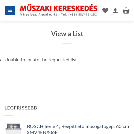
Skip
to
content
View a List
Unable to locate the requested list
LEGFRISSEBB
BOSCH Serie 4, Beépíthető mosogatógép, 60 cm
SMV4ENX06E