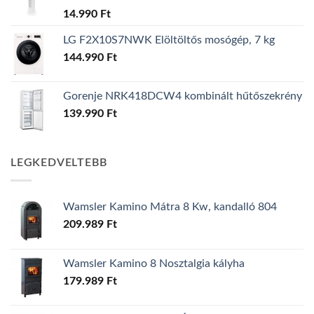
14.990
Ft
LG F2X10S7NWK Elöltöltős mosógép, 7 kg
144.990
Ft
Gorenje NRK418DCW4 kombinált hűtőszekrény
139.990
Ft
LEGKEDVELTEBB
Wamsler Kamino Mátra 8 Kw, kandalló 804
209.989
Ft
Wamsler Kamino 8 Nosztalgia kályha
179.989
Ft