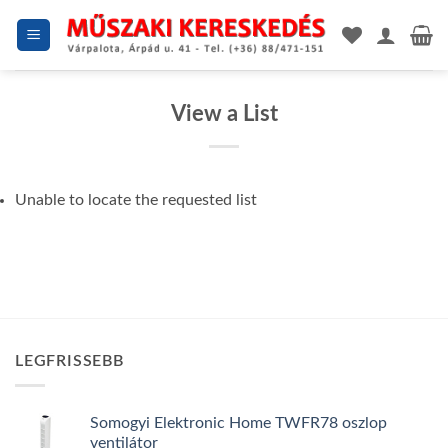
Skip
to
content
View a List
Unable to locate the requested list
LEGFRISSEBB
Somogyi Elektronic Home TWFR78 oszlop
ventilátor