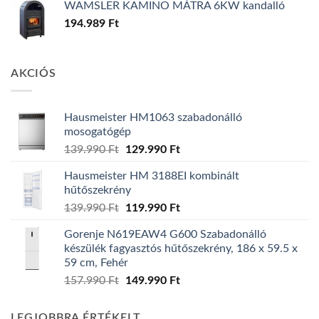
WAMSLER KAMINO MÁTRA 6KW kandalló
194.989
Ft
AKCIÓS
Hausmeister HM1063 szabadonálló
mosogatógép
Original
Current
139.990
Ft
129.990
Ft
price
price
Hausmeister HM 3188EI kombinált
was:
is:
hűtőszekrény
139.990 Ft.
129.990 Ft.
Original
Current
139.990
Ft
119.990
Ft
price
price
Gorenje N619EAW4 G600 Szabadonálló
was:
is:
készülék fagyasztós hűtőszekrény, 186 x 59.5 x
139.990 Ft.
119.990 Ft.
59 cm, Fehér
Original
Current
157.990
Ft
149.990
Ft
price
price
was:
is:
LEGJOBBRA ÉRTÉKELT