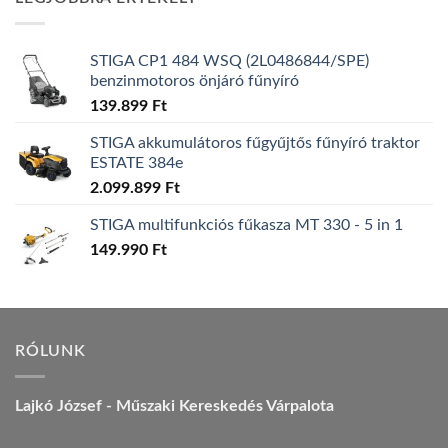
157.990 Ft.
149.990 Ft.
STIGA CP1 484 WSQ (2L0486844/SPE)
benzinmotoros önjáró fűnyíró
139.899
Ft
STIGA akkumulátoros fűgyűjtős fűnyíró traktor
ESTATE 384e
2.099.899
Ft
STIGA multifunkciós fűkasza MT 330 - 5 in 1
149.990
Ft
RÓLUNK
Lajkó József - Műszaki Kereskedés Várpalota