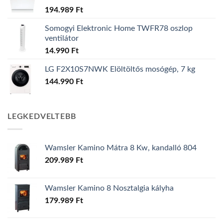
194.989
Ft
Somogyi Elektronic Home TWFR78 oszlop
ventilátor
14.990
Ft
LG F2X10S7NWK Elöltöltős mosógép, 7 kg
144.990
Ft
LEGKEDVELTEBB
Wamsler Kamino Mátra 8 Kw, kandalló 804
209.989
Ft
Wamsler Kamino 8 Nosztalgia kályha
179.989
Ft