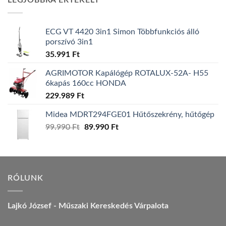
LEGJOBBRA ÉRTÉKELT
157.990 Ft.
149.990 Ft.
ECG VT 4420 3in1 Simon Többfunkciós álló
porszívó 3in1
35.991
Ft
AGRIMOTOR Kapálógép ROTALUX-52A- H55
6kapás 160cc HONDA
229.989
Ft
Midea MDRT294FGE01 Hűtőszekrény, hűtőgép
Original
Current
99.990
Ft
89.990
Ft
price
price
was:
is:
99.990 Ft.
89.990 Ft.
RÓLUNK
Lajkó József - Műszaki Kereskedés Várpalota