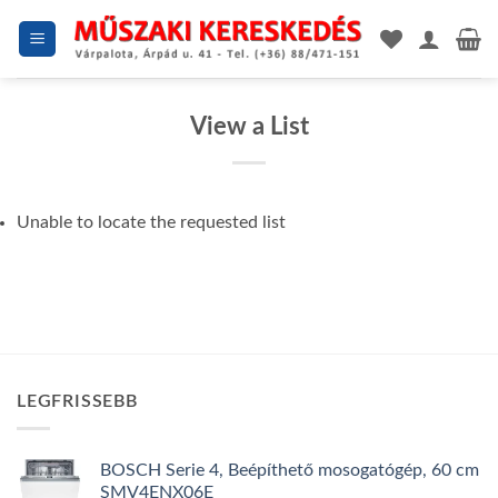
Skip
to
content
View a List
Unable to locate the requested list
LEGFRISSEBB
BOSCH Serie 4, Beépíthető mosogatógép, 60 cm
SMV4ENX06E