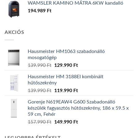
WAMSLER KAMINO MÁTRA 6KW kandalló
194.989
Ft
AKCIÓS
Hausmeister HM1063 szabadonálló
mosogatógép
Original
Current
139.990
Ft
129.990
Ft
price
price
Hausmeister HM 3188EI kombinált
was:
is:
hűtőszekrény
139.990 Ft.
129.990 Ft.
Original
Current
139.990
Ft
119.990
Ft
price
price
Gorenje N619EAW4 G600 Szabadonálló
was:
is:
készülék fagyasztós hűtőszekrény, 186 x 59.5 x
139.990 Ft.
119.990 Ft.
59 cm, Fehér
Original
Current
157.990
Ft
149.990
Ft
price
price
was:
is: