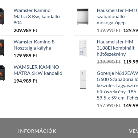
Wamsler Kamino
Hausmeister HM1
Mátra 8 Kw, kandalló
szabadonálló
804
mosogatógép
Origina
209.989
Ft
139.990
Ft
129.9
price
Wamsler Kamino 8
Hausmeister HM
was:
Nosztalgia kályha
3188EI kombinált
139.99
hűtőszekrény
179.989
Ft
Origina
139.990
Ft
119.9
WAMSLER KAMINO
price
MÁTRA 6KW kandalló
Gorenje N619EA
was:
G600 Szabadonáll
194.989
Ft
139.99
készülék fagyasztó
hűtőszekrény, 186 
59.5 x 59 cm, Fehé
Origina
157.990
Ft
149.9
price
was:
157.99
INFORMÁCIÓK
VE