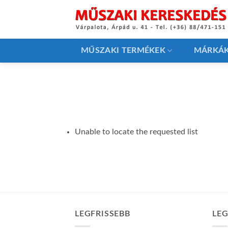
Skip
to
content
MŰSZAKI TERMÉKEK
MÁRKÁ
Unable to locate the requested list
LEGFRISSEBB
LE