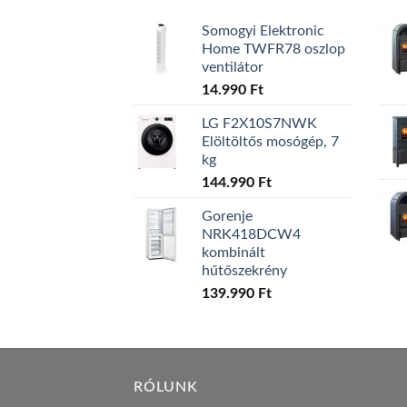
Somogyi Elektronic
Home TWFR78 oszlop
ventilátor
14.990
Ft
LG F2X10S7NWK
Elöltöltős mosógép, 7
kg
144.990
Ft
Gorenje
NRK418DCW4
kombinált
hűtőszekrény
139.990
Ft
RÓLUNK