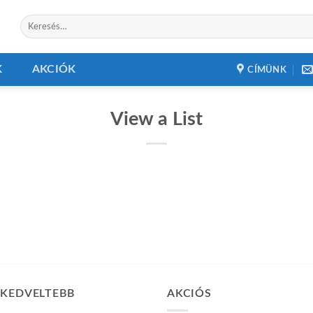
Keresés
a
következőre:
K
AKCIÓK
CÍMÜNK
View a List
GKEDVELTEBB
AKCIÓS