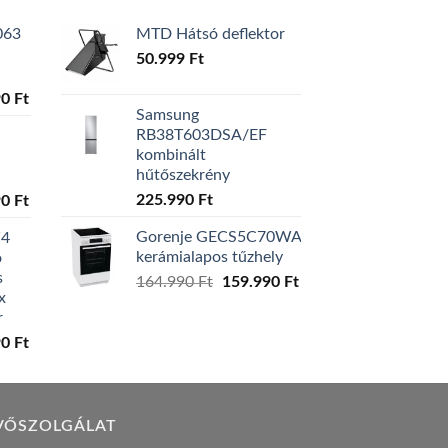
063
MTD Hátsó deflektor
50.999
Ft
l
Current
90
Ft
Samsung
price
RB38T603DSA/EF
is:
kombinált
0 Ft.
129.990 Ft.
hűtőszekrény
l
Current
225.990
Ft
90
Ft
price
Gorenje GECS5C70WA
W4
is:
kerámialapos tűzhely
ó
0 Ft.
119.990 Ft.
s
Original
Current
164.990
Ft
159.990
Ft
x
price
price
r
was:
is:
l
Current
90
Ft
164.990 Ft.
159.990 Ft.
price
is:
0 Ft.
149.990 Ft.
VŐSZOLGÁLAT