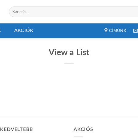
Keresés
a
következőre:
K
AKCIÓK
CÍMÜNK
View a List
GKEDVELTEBB
AKCIÓS