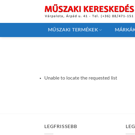
Skip
to
content
MŰSZAKI TERMÉKEK
MÁRKÁ
Unable to locate the requested list
LEGFRISSEBB
LE