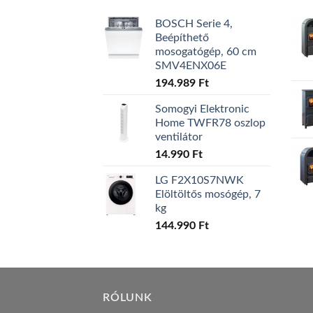
BOSCH Serie 4,
Beépíthető
mosogatógép, 60 cm
SMV4ENX06E
194.989
Ft
Somogyi Elektronic
Home TWFR78 oszlop
ventilátor
14.990
Ft
LG F2X10S7NWK
Elöltöltős mosógép, 7
kg
144.990
Ft
RÓLUNK