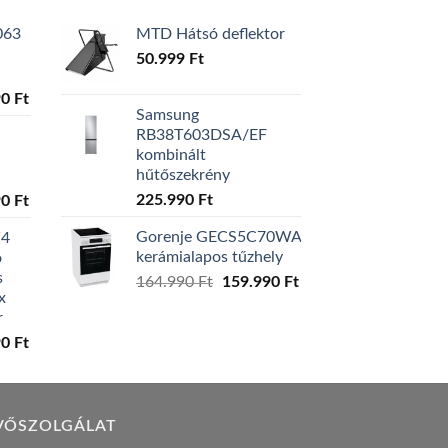
063
MTD Hátsó deflektor
50.999
Ft
l
Current
90
Ft
Samsung
price
RB38T603DSA/EF
is:
kombinált
0 Ft.
129.990 Ft.
hűtőszekrény
l
Current
225.990
Ft
90
Ft
price
Gorenje GECS5C70WA
W4
is:
kerámialapos tűzhely
ó
0 Ft.
119.990 Ft.
s
Original
Current
164.990
Ft
159.990
Ft
x
price
price
r
was:
is:
l
Current
90
Ft
164.990 Ft.
159.990 Ft.
price
is:
0 Ft.
149.990 Ft.
VŐSZOLGÁLAT