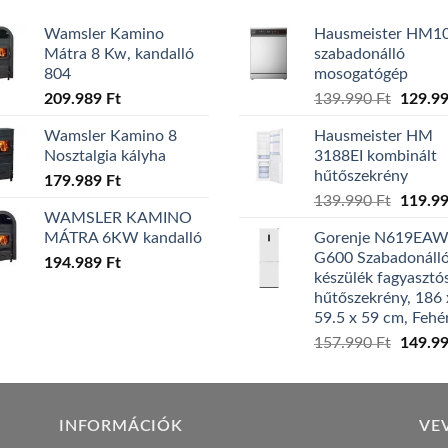
Wamsler Kamino
Hausmeister HM1
Mátra 8 Kw, kandalló
szabadonálló
804
mosogatógép
Origina
209.989
Ft
139.990
Ft
129.9
price
Wamsler Kamino 8
Hausmeister HM
was:
Nosztalgia kályha
3188EI kombinált
139.99
hűtőszekrény
179.989
Ft
Origina
139.990
Ft
119.9
WAMSLER KAMINO
price
MÁTRA 6KW kandalló
Gorenje N619EA
was:
G600 Szabadonáll
194.989
Ft
139.99
készülék fagyasztó
hűtőszekrény, 186 
59.5 x 59 cm, Fehé
Origina
157.990
Ft
149.9
price
was:
157.99
INFORMÁCIÓK
VE