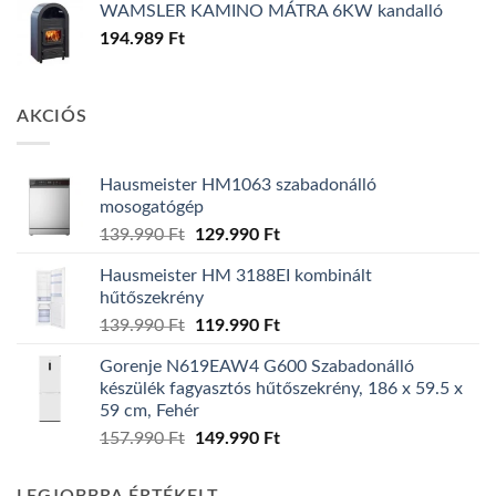
WAMSLER KAMINO MÁTRA 6KW kandalló
194.989
Ft
AKCIÓS
Hausmeister HM1063 szabadonálló
mosogatógép
Original
Current
139.990
Ft
129.990
Ft
price
price
Hausmeister HM 3188EI kombinált
was:
is:
hűtőszekrény
139.990 Ft.
129.990 Ft.
Original
Current
139.990
Ft
119.990
Ft
price
price
Gorenje N619EAW4 G600 Szabadonálló
was:
is:
készülék fagyasztós hűtőszekrény, 186 x 59.5 x
139.990 Ft.
119.990 Ft.
59 cm, Fehér
Original
Current
157.990
Ft
149.990
Ft
price
price
was:
is: