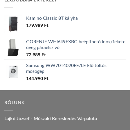
LEGJOBBRA ÉRTÉKELT
157.990 Ft.
149.990 Ft.
Kamino Classic 8T kályha
179.989
Ft
GORENJE WHI649EXBG beépíthető inox/fekete
üveg páraelszívó
72.989
Ft
Samsung WW70T4020EE/LE Elöltöltős
mosógép
144.990
Ft
RÓLUNK
Lajkó József - Műszaki Kereskedés Várpalota