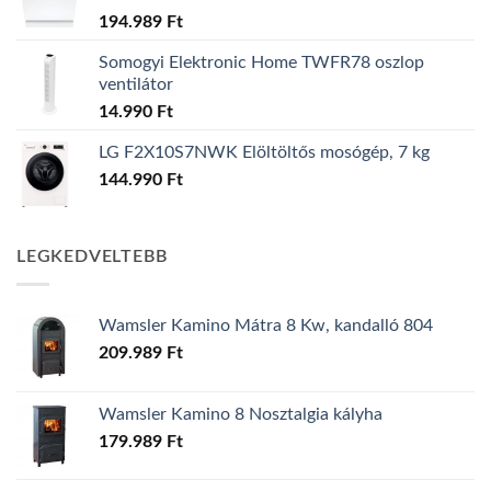
194.989
Ft
Somogyi Elektronic Home TWFR78 oszlop
ventilátor
14.990
Ft
LG F2X10S7NWK Elöltöltős mosógép, 7 kg
144.990
Ft
LEGKEDVELTEBB
Wamsler Kamino Mátra 8 Kw, kandalló 804
209.989
Ft
Wamsler Kamino 8 Nosztalgia kályha
179.989
Ft