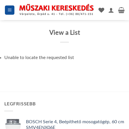
Skip
to
content
View a List
Unable to locate the requested list
LEGFRISSEBB
BOSCH Serie 4, Beépíthető mosogatógép, 60 cm
SMV4ENX06E