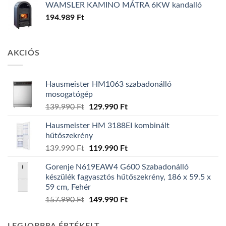
WAMSLER KAMINO MÁTRA 6KW kandalló
194.989
Ft
AKCIÓS
Hausmeister HM1063 szabadonálló
mosogatógép
Original
Current
139.990
Ft
129.990
Ft
price
price
Hausmeister HM 3188EI kombinált
was:
is:
hűtőszekrény
139.990 Ft.
129.990 Ft.
Original
Current
139.990
Ft
119.990
Ft
price
price
Gorenje N619EAW4 G600 Szabadonálló
was:
is:
készülék fagyasztós hűtőszekrény, 186 x 59.5 x
139.990 Ft.
119.990 Ft.
59 cm, Fehér
Original
Current
157.990
Ft
149.990
Ft
price
price
was:
is: