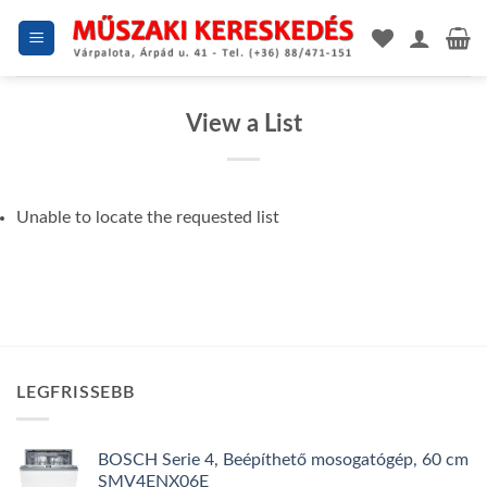
Skip
to
content
View a List
Unable to locate the requested list
LEGFRISSEBB
BOSCH Serie 4, Beépíthető mosogatógép, 60 cm
SMV4ENX06E