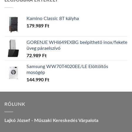
LEGJOBBRA ÉRTÉKELT
157.990 Ft.
149.990 Ft.
Kamino Classic 8T kályha
179.989
Ft
GORENJE WHI649EXBG beépíthető inox/fekete
üveg páraelszívó
72.989
Ft
Samsung WW70T4020EE/LE Elöltöltős
mosógép
144.990
Ft
RÓLUNK
Lajkó József - Műszaki Kereskedés Várpalota