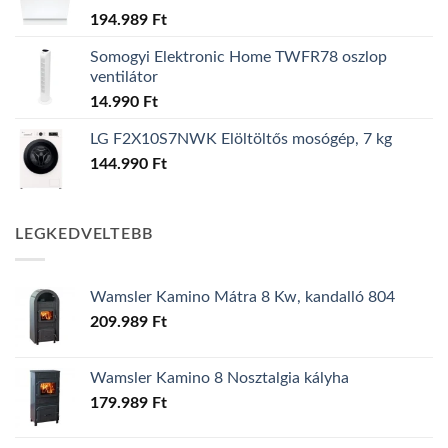
194.989
Ft
Somogyi Elektronic Home TWFR78 oszlop
ventilátor
14.990
Ft
LG F2X10S7NWK Elöltöltős mosógép, 7 kg
144.990
Ft
LEGKEDVELTEBB
Wamsler Kamino Mátra 8 Kw, kandalló 804
209.989
Ft
Wamsler Kamino 8 Nosztalgia kályha
179.989
Ft