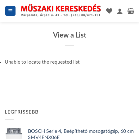
Skip
to
content
View a List
Unable to locate the requested list
LEGFRISSEBB
BOSCH Serie 4, Beépíthető mosogatógép, 60 cm
SMV4ENX06E