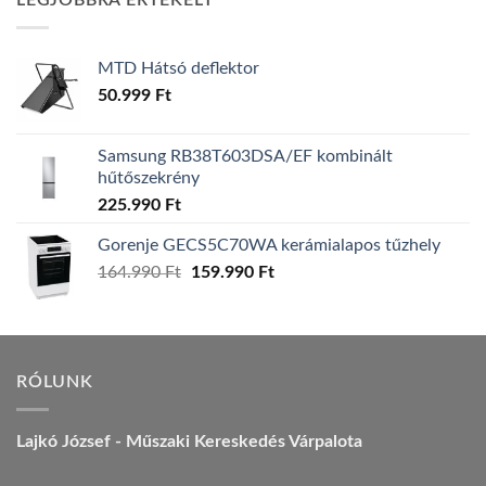
LEGJOBBRA ÉRTÉKELT
157.990 Ft.
149.990 Ft.
MTD Hátsó deflektor
50.999
Ft
Samsung RB38T603DSA/EF kombinált
hűtőszekrény
225.990
Ft
Gorenje GECS5C70WA kerámialapos tűzhely
Original
Current
164.990
Ft
159.990
Ft
price
price
was:
is:
164.990 Ft.
159.990 Ft.
RÓLUNK
Lajkó József - Műszaki Kereskedés Várpalota