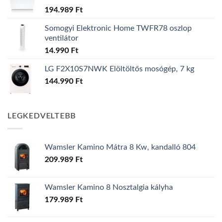
194.989
Ft
Somogyi Elektronic Home TWFR78 oszlop
ventilátor
14.990
Ft
LG F2X10S7NWK Elöltöltős mosógép, 7 kg
144.990
Ft
LEGKEDVELTEBB
Wamsler Kamino Mátra 8 Kw, kandalló 804
209.989
Ft
Wamsler Kamino 8 Nosztalgia kályha
179.989
Ft