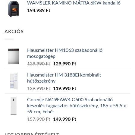
WAMSLER KAMINO MÁTRA 6KW kandalló
194.989
Ft
AKCIÓS
Hausmeister HM1063 szabadonálló
mosogatógép
Original
Current
139.990
Ft
129.990
Ft
price
price
Hausmeister HM 3188EI kombinált
was:
is:
hűtőszekrény
139.990 Ft.
129.990 Ft.
Original
Current
139.990
Ft
119.990
Ft
price
price
Gorenje N619EAW4 G600 Szabadonálló
was:
is:
készülék fagyasztós hűtőszekrény, 186 x 59.5 x
139.990 Ft.
119.990 Ft.
59 cm, Fehér
Original
Current
157.990
Ft
149.990
Ft
price
price
was:
is: