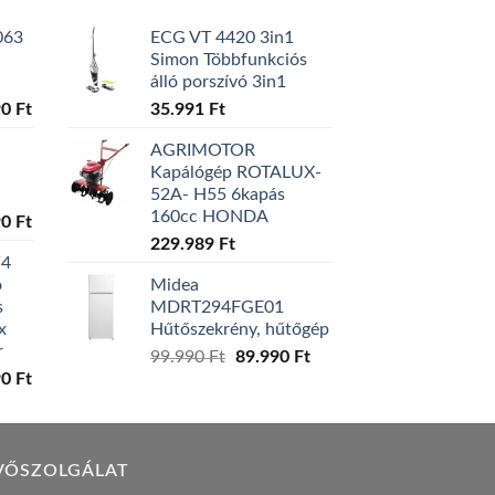
063
ECG VT 4420 3in1
Simon Többfunkciós
álló porszívó 3in1
l
Current
90
Ft
35.991
Ft
price
AGRIMOTOR
is:
Kapálógép ROTALUX-
0 Ft.
129.990 Ft.
52A- H55 6kapás
160cc HONDA
l
Current
90
Ft
price
229.989
Ft
W4
is:
ó
Midea
0 Ft.
119.990 Ft.
s
MDRT294FGE01
x
Hűtőszekrény, hűtőgép
r
Original
Current
99.990
Ft
89.990
Ft
l
Current
90
Ft
price
price
price
was:
is:
is:
99.990 Ft.
89.990 Ft.
0 Ft.
149.990 Ft.
VŐSZOLGÁLAT