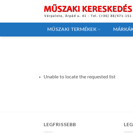
Skip
to
content
MŰSZAKI TERMÉKEK
MÁRKÁ
Unable to locate the requested list
LEGFRISSEBB
LE