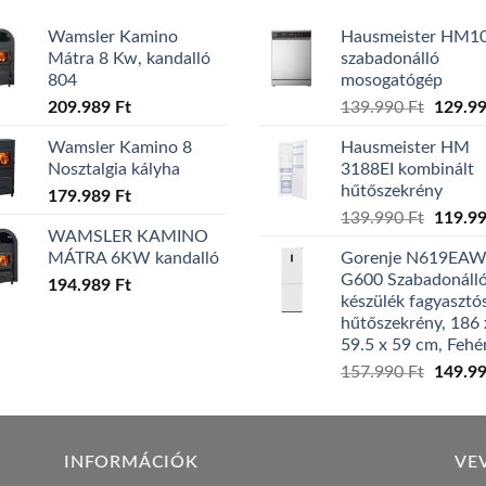
Wamsler Kamino
Hausmeister HM1
Mátra 8 Kw, kandalló
szabadonálló
804
mosogatógép
Origina
209.989
Ft
139.990
Ft
129.9
price
Wamsler Kamino 8
Hausmeister HM
was:
Nosztalgia kályha
3188EI kombinált
139.99
hűtőszekrény
179.989
Ft
Origina
139.990
Ft
119.9
WAMSLER KAMINO
price
MÁTRA 6KW kandalló
Gorenje N619EA
was:
G600 Szabadonáll
194.989
Ft
139.99
készülék fagyasztó
hűtőszekrény, 186 
59.5 x 59 cm, Fehé
Origina
157.990
Ft
149.9
price
was:
157.99
INFORMÁCIÓK
VE