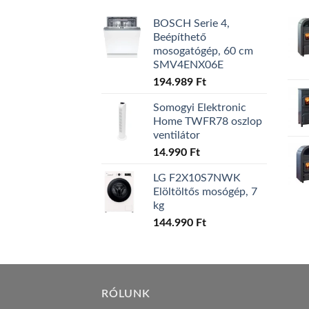
BOSCH Serie 4,
Beépíthető
mosogatógép, 60 cm
SMV4ENX06E
194.989
Ft
Somogyi Elektronic
Home TWFR78 oszlop
ventilátor
14.990
Ft
LG F2X10S7NWK
Elöltöltős mosógép, 7
kg
144.990
Ft
RÓLUNK