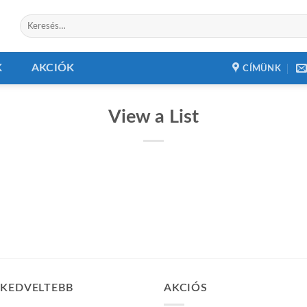
Keresés
a
következőre:
K
AKCIÓK
CÍMÜNK
View a List
GKEDVELTEBB
AKCIÓS