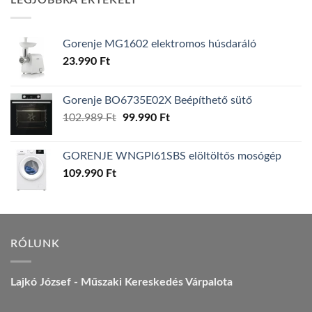
LEGJOBBRA ÉRTÉKELT
157.990 Ft.
149.990 Ft.
Gorenje MG1602 elektromos húsdaráló
23.990
Ft
Gorenje BO6735E02X Beépíthető sütő
Original
Current
102.989
Ft
99.990
Ft
price
price
was:
is:
GORENJE WNGPI61SBS elöltöltős mosógép
102.989 Ft.
99.990 Ft.
109.990
Ft
RÓLUNK
Lajkó József - Műszaki Kereskedés Várpalota