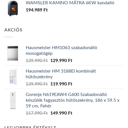
WAMSLER KAMINO MÁTRA 6KW kandalló
194.989
Ft
AKCIÓS
Hausmeister HM1063 szabadonálló
mosogatógép
Original
Current
139.990
Ft
129.990
Ft
price
price
Hausmeister HM 3188EI kombinált
was:
is:
hűtőszekrény
139.990 Ft.
129.990 Ft.
Original
Current
139.990
Ft
119.990
Ft
price
price
Gorenje N619EAW4 G600 Szabadonálló
was:
is:
készülék fagyasztós hűtőszekrény, 186 x 59.5 x
139.990 Ft.
119.990 Ft.
59 cm, Fehér
Original
Current
157.990
Ft
149.990
Ft
price
price
was:
is: