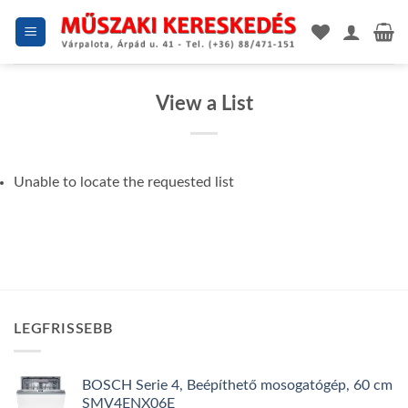
Skip
to
content
View a List
Unable to locate the requested list
LEGFRISSEBB
BOSCH Serie 4, Beépíthető mosogatógép, 60 cm
SMV4ENX06E