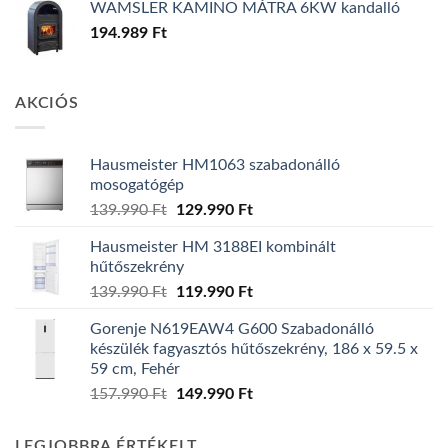
WAMSLER KAMINO MÁTRA 6KW kandalló
194.989
Ft
AKCIÓS
Hausmeister HM1063 szabadonálló
mosogatógép
Original
Current
139.990
Ft
129.990
Ft
price
price
Hausmeister HM 3188EI kombinált
was:
is:
hűtőszekrény
139.990 Ft.
129.990 Ft.
Original
Current
139.990
Ft
119.990
Ft
price
price
Gorenje N619EAW4 G600 Szabadonálló
was:
is:
készülék fagyasztós hűtőszekrény, 186 x 59.5 x
139.990 Ft.
119.990 Ft.
59 cm, Fehér
Original
Current
157.990
Ft
149.990
Ft
price
price
was:
is:
LEGJOBBRA ÉRTÉKELT