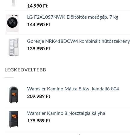
14.990
Ft
LG F2X10S7NWK Elöltöltős mosógép, 7 kg
144.990
Ft
Gorenje NRK418DCW4 kombinált hűtőszekrény
139.990
Ft
LEGKEDVELTEBB
Wamsler Kamino Mátra 8 Kw, kandalló 804
209.989
Ft
Wamsler Kamino 8 Nosztalgia kályha
179.989
Ft