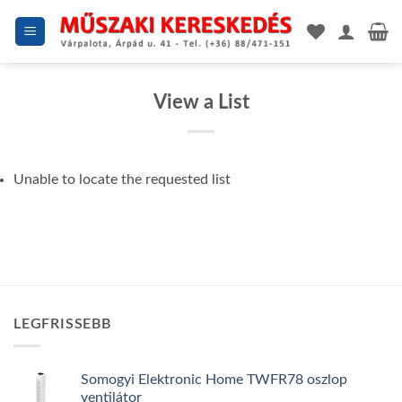
Skip
to
content
View a List
Unable to locate the requested list
LEGFRISSEBB
Somogyi Elektronic Home TWFR78 oszlop
ventilátor