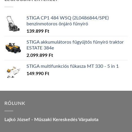
157.990 Ft.
149.990 Ft.
STIGA CP1 484 WSQ (2L0486844/SPE)
benzinmotoros önjáró fűnyíró
139.899
Ft
STIGA akkumulátoros fűgyűjtős fűnyíró traktor
ESTATE 384e
2.099.899
Ft
STIGA multifunkciós fűkasza MT 330 - 5 in 1
149.990
Ft
RÓLUNK
Lajkó József - Műszaki Kereskedés Várpalota