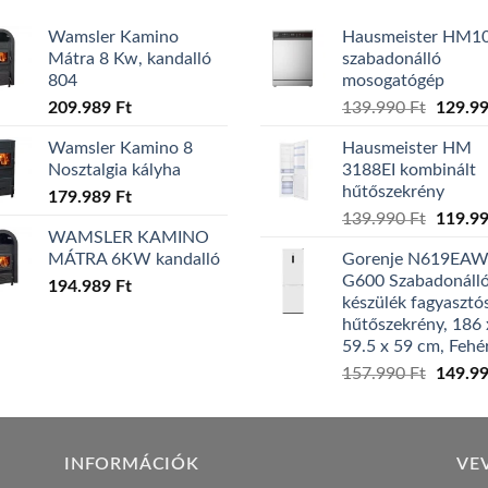
Wamsler Kamino
Hausmeister HM1
Mátra 8 Kw, kandalló
szabadonálló
804
mosogatógép
Origina
209.989
Ft
139.990
Ft
129.9
price
Wamsler Kamino 8
Hausmeister HM
was:
Nosztalgia kályha
3188EI kombinált
139.99
hűtőszekrény
179.989
Ft
Origina
139.990
Ft
119.9
WAMSLER KAMINO
price
MÁTRA 6KW kandalló
Gorenje N619EA
was:
G600 Szabadonáll
194.989
Ft
139.99
készülék fagyasztó
hűtőszekrény, 186 
59.5 x 59 cm, Fehé
Origina
157.990
Ft
149.9
price
was:
157.99
INFORMÁCIÓK
VE