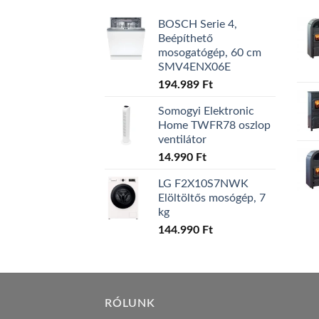
BOSCH Serie 4,
Beépíthető
mosogatógép, 60 cm
SMV4ENX06E
194.989
Ft
Somogyi Elektronic
Home TWFR78 oszlop
ventilátor
14.990
Ft
LG F2X10S7NWK
Elöltöltős mosógép, 7
kg
144.990
Ft
RÓLUNK