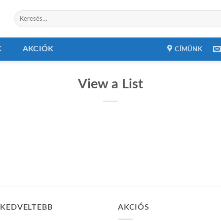
Keresés
a
következőre:
K
AKCIÓK
CÍMÜNK
View a List
GKEDVELTEBB
AKCIÓS