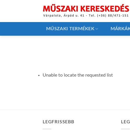
Skip
to
content
MŰSZAKI TERMÉKEK
MÁRKÁ
Unable to locate the requested list
LEGFRISSEBB
LE