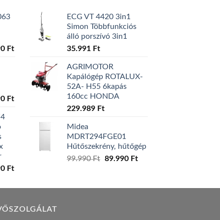
063
ECG VT 4420 3in1
Simon Többfunkciós
álló porszívó 3in1
l
Current
90
Ft
35.991
Ft
price
AGRIMOTOR
is:
Kapálógép ROTALUX-
0 Ft.
129.990 Ft.
52A- H55 6kapás
160cc HONDA
l
Current
90
Ft
price
229.989
Ft
W4
is:
ó
Midea
0 Ft.
119.990 Ft.
s
MDRT294FGE01
x
Hűtőszekrény, hűtőgép
r
Original
Current
99.990
Ft
89.990
Ft
l
Current
90
Ft
price
price
price
was:
is:
is:
99.990 Ft.
89.990 Ft.
0 Ft.
149.990 Ft.
VŐSZOLGÁLAT