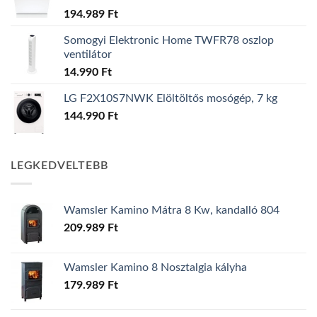
194.989
Ft
Somogyi Elektronic Home TWFR78 oszlop
ventilátor
14.990
Ft
LG F2X10S7NWK Elöltöltős mosógép, 7 kg
144.990
Ft
LEGKEDVELTEBB
Wamsler Kamino Mátra 8 Kw, kandalló 804
209.989
Ft
Wamsler Kamino 8 Nosztalgia kályha
179.989
Ft