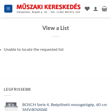
Skip
to
content
View a List
Unable to locate the requested list
LEGFRISSEBB
BOSCH Serie 4, Beépíthető mosogatógép, 60 cm
SMV4ENX06E