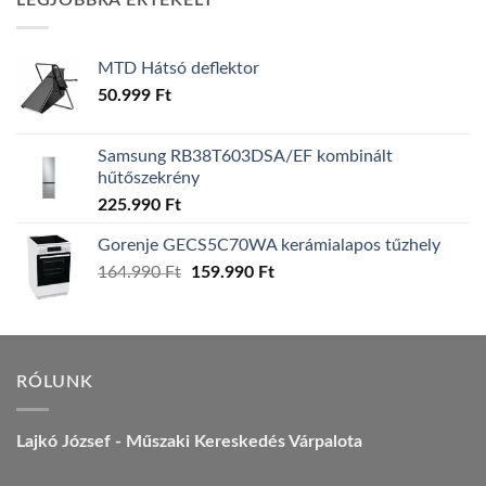
LEGJOBBRA ÉRTÉKELT
157.990 Ft.
149.990 Ft.
MTD Hátsó deflektor
50.999
Ft
Samsung RB38T603DSA/EF kombinált
hűtőszekrény
225.990
Ft
Gorenje GECS5C70WA kerámialapos tűzhely
Original
Current
164.990
Ft
159.990
Ft
price
price
was:
is:
164.990 Ft.
159.990 Ft.
RÓLUNK
Lajkó József - Műszaki Kereskedés Várpalota