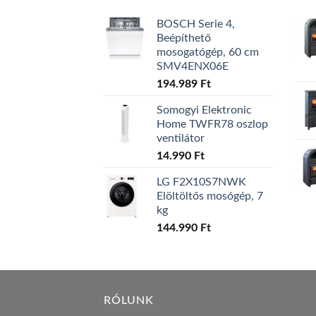
BOSCH Serie 4,
Beépíthető
mosogatógép, 60 cm
SMV4ENX06E
194.989
Ft
Somogyi Elektronic
Home TWFR78 oszlop
ventilátor
14.990
Ft
LG F2X10S7NWK
Elöltöltős mosógép, 7
kg
144.990
Ft
RÓLUNK