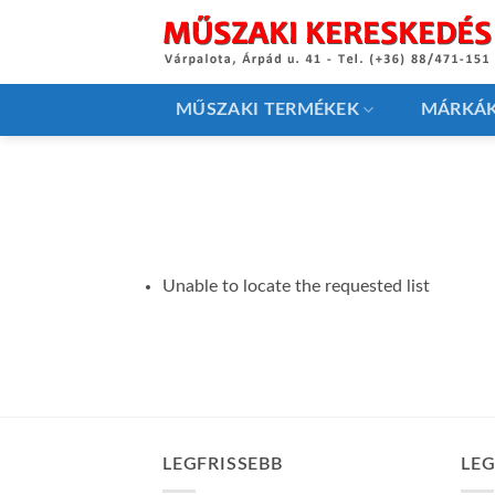
Skip
to
content
MŰSZAKI TERMÉKEK
MÁRKÁ
Unable to locate the requested list
LEGFRISSEBB
LE