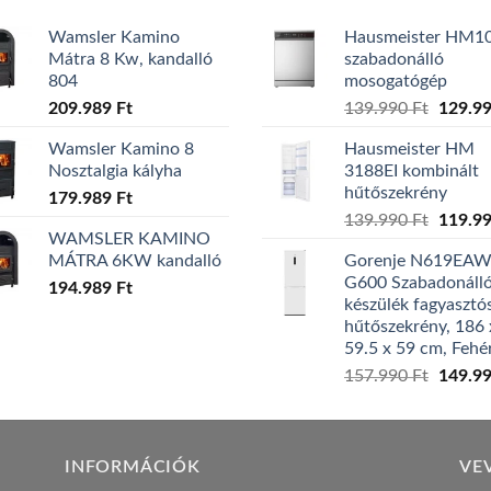
Wamsler Kamino
Hausmeister HM1
Mátra 8 Kw, kandalló
szabadonálló
804
mosogatógép
Origina
209.989
Ft
139.990
Ft
129.9
price
Wamsler Kamino 8
Hausmeister HM
was:
Nosztalgia kályha
3188EI kombinált
139.99
hűtőszekrény
179.989
Ft
Origina
139.990
Ft
119.9
WAMSLER KAMINO
price
MÁTRA 6KW kandalló
Gorenje N619EA
was:
G600 Szabadonáll
194.989
Ft
139.99
készülék fagyasztó
hűtőszekrény, 186 
59.5 x 59 cm, Fehé
Origina
157.990
Ft
149.9
price
was:
157.99
INFORMÁCIÓK
VE