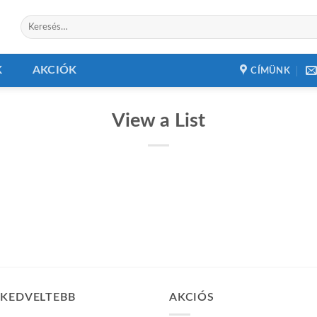
Keresés
a
következőre:
K
AKCIÓK
CÍMÜNK
View a List
GKEDVELTEBB
AKCIÓS