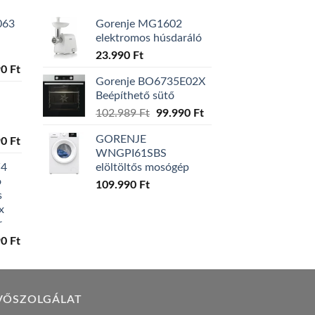
063
Gorenje MG1602
elektromos húsdaráló
23.990
Ft
l
Current
90
Ft
Gorenje BO6735E02X
price
Beépíthető sütő
is:
Original
Current
0 Ft.
129.990 Ft.
102.989
Ft
99.990
Ft
price
price
GORENJE
l
Current
90
Ft
was:
is:
WNGPI61SBS
price
102.989 Ft.
99.990 Ft.
W4
elöltöltős mosógép
is:
ó
0 Ft.
119.990 Ft.
109.990
Ft
s
x
r
l
Current
90
Ft
price
is:
0 Ft.
149.990 Ft.
VŐSZOLGÁLAT