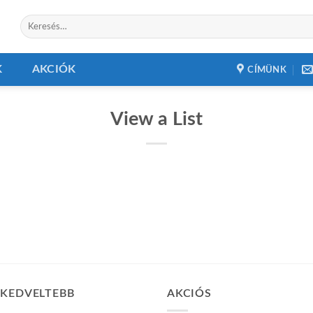
Keresés
a
következőre:
K
AKCIÓK
CÍMÜNK
View a List
GKEDVELTEBB
AKCIÓS