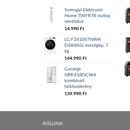
Somogyi Elektronic
Home TWFR78 oszlop
ventilátor
14.990
Ft
LG F2X10S7NWK
Elöltöltős mosógép, 7
kg
144.990
Ft
Gorenje
NRK418DCW4
kombinált
hűtőszekrény
139.990
Ft
RÓLUNK