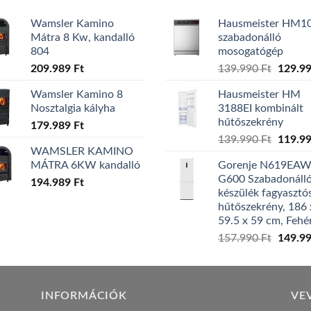
Wamsler Kamino
Hausmeister HM1
Mátra 8 Kw, kandalló
szabadonálló
804
mosogatógép
Origina
209.989
Ft
139.990
Ft
129.9
price
Wamsler Kamino 8
Hausmeister HM
was:
Nosztalgia kályha
3188EI kombinált
139.99
hűtőszekrény
179.989
Ft
Origina
139.990
Ft
119.9
WAMSLER KAMINO
price
MÁTRA 6KW kandalló
Gorenje N619EA
was:
G600 Szabadonáll
194.989
Ft
139.99
készülék fagyasztó
hűtőszekrény, 186 
59.5 x 59 cm, Fehé
Origina
157.990
Ft
149.9
price
was:
157.99
INFORMÁCIÓK
VE