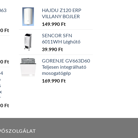
063
HAJDU Z120 ERP
VILLANY BOJLER
149.990
Ft
l
Current
90
Ft
SENCOR SFN
price
6011WH Léghűtő
is:
0 Ft.
129.990 Ft.
39.990
Ft
GORENJE GV663D60
l
Current
90
Ft
Teljesen integrálható
price
W4
mosogatógép
is:
ó
0 Ft.
119.990 Ft.
169.990
Ft
s
x
r
l
Current
90
Ft
price
is:
0 Ft.
149.990 Ft.
VŐSZOLGÁLAT