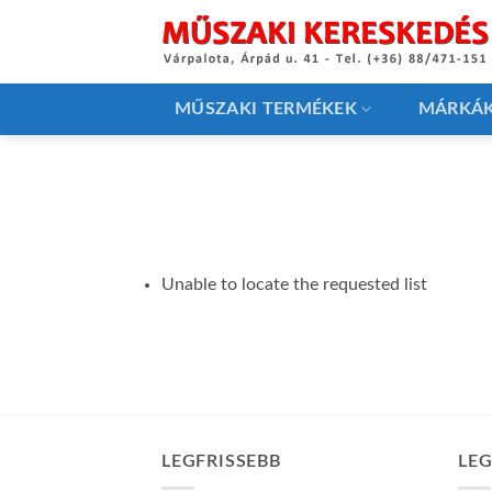
Skip
to
content
MŰSZAKI TERMÉKEK
MÁRKÁ
Unable to locate the requested list
LEGFRISSEBB
LE