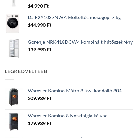
14.990
Ft
LG F2X10S7NWK Elöltöltős mosógép, 7 kg
144.990
Ft
Gorenje NRK418DCW4 kombinált hűtőszekrény
139.990
Ft
LEGKEDVELTEBB
Wamsler Kamino Mátra 8 Kw, kandalló 804
209.989
Ft
Wamsler Kamino 8 Nosztalgia kályha
179.989
Ft