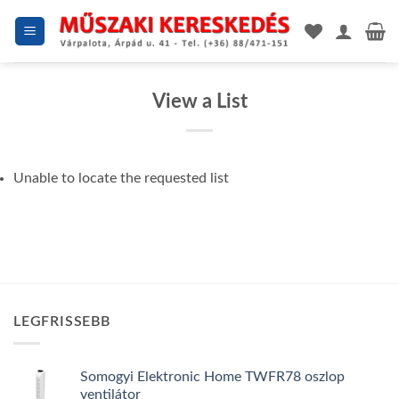
Skip
to
content
View a List
Unable to locate the requested list
LEGFRISSEBB
Somogyi Elektronic Home TWFR78 oszlop
ventilátor