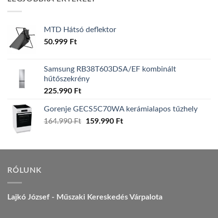
157.990 Ft.
149.990 Ft.
MTD Hátsó deflektor
50.999
Ft
Samsung RB38T603DSA/EF kombinált
hűtőszekrény
225.990
Ft
Gorenje GECS5C70WA kerámialapos tűzhely
Original
Current
164.990
Ft
159.990
Ft
price
price
was:
is:
164.990 Ft.
159.990 Ft.
RÓLUNK
Lajkó József - Műszaki Kereskedés Várpalota