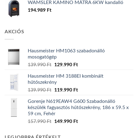
WAMSLER KAMINO MÁTRA 6KW kandalló
194.989
Ft
AKCIÓS
Hausmeister HM1063 szabadonálló
mosogatógép
Original
Current
139.990
Ft
129.990
Ft
price
price
Hausmeister HM 3188EI kombinált
was:
is:
hűtőszekrény
139.990 Ft.
129.990 Ft.
Original
Current
139.990
Ft
119.990
Ft
price
price
Gorenje N619EAW4 G600 Szabadonálló
was:
is:
készülék fagyasztós hűtőszekrény, 186 x 59.5 x
139.990 Ft.
119.990 Ft.
59 cm, Fehér
Original
Current
157.990
Ft
149.990
Ft
price
price
was:
is:
LEGJOBBRA ÉRTÉKELT