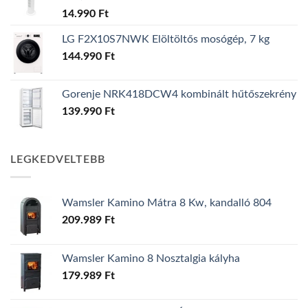
14.990
Ft
LG F2X10S7NWK Elöltöltős mosógép, 7 kg
144.990
Ft
Gorenje NRK418DCW4 kombinált hűtőszekrény
139.990
Ft
LEGKEDVELTEBB
Wamsler Kamino Mátra 8 Kw, kandalló 804
209.989
Ft
Wamsler Kamino 8 Nosztalgia kályha
179.989
Ft