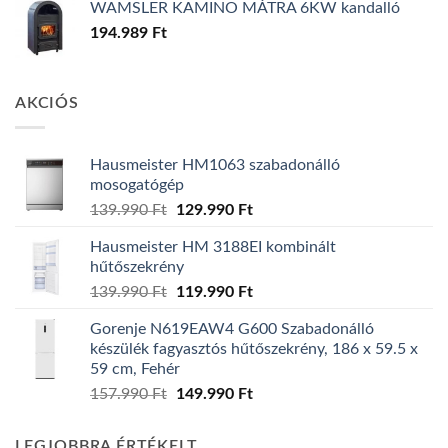
WAMSLER KAMINO MÁTRA 6KW kandalló
194.989
Ft
AKCIÓS
Hausmeister HM1063 szabadonálló
mosogatógép
Original
Current
139.990
Ft
129.990
Ft
price
price
Hausmeister HM 3188EI kombinált
was:
is:
hűtőszekrény
139.990 Ft.
129.990 Ft.
Original
Current
139.990
Ft
119.990
Ft
price
price
Gorenje N619EAW4 G600 Szabadonálló
was:
is:
készülék fagyasztós hűtőszekrény, 186 x 59.5 x
139.990 Ft.
119.990 Ft.
59 cm, Fehér
Original
Current
157.990
Ft
149.990
Ft
price
price
was:
is:
LEGJOBBRA ÉRTÉKELT