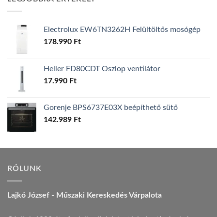
157.990 Ft.
149.990 Ft.
Electrolux EW6TN3262H Felültöltős mosógép
178.990
Ft
Heller FD80CDT Oszlop ventilátor
17.990
Ft
Gorenje BPS6737E03X beépíthető sütő
142.989
Ft
RÓLUNK
Lajkó József - Műszaki Kereskedés Várpalota