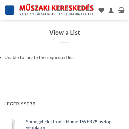
Skip
to
content
View a List
Unable to locate the requested list
LEGFRISSEBB
Somogyi Elektronic Home TWFR78 oszlop
ventilátor