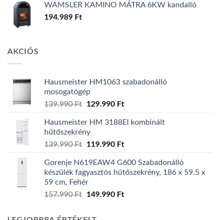
WAMSLER KAMINO MÁTRA 6KW kandalló
194.989
Ft
AKCIÓS
Hausmeister HM1063 szabadonálló
mosogatógép
Original
Current
139.990
Ft
129.990
Ft
price
price
Hausmeister HM 3188EI kombinált
was:
is:
hűtőszekrény
139.990 Ft.
129.990 Ft.
Original
Current
139.990
Ft
119.990
Ft
price
price
Gorenje N619EAW4 G600 Szabadonálló
was:
is:
készülék fagyasztós hűtőszekrény, 186 x 59.5 x
139.990 Ft.
119.990 Ft.
59 cm, Fehér
Original
Current
157.990
Ft
149.990
Ft
price
price
was:
is: