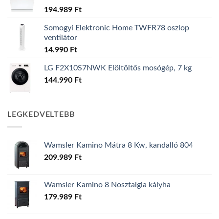
194.989
Ft
Somogyi Elektronic Home TWFR78 oszlop
ventilátor
14.990
Ft
LG F2X10S7NWK Elöltöltős mosógép, 7 kg
144.990
Ft
LEGKEDVELTEBB
Wamsler Kamino Mátra 8 Kw, kandalló 804
209.989
Ft
Wamsler Kamino 8 Nosztalgia kályha
179.989
Ft