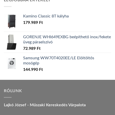
LEGJOBBRA ÉRTÉKELT
157.990 Ft.
149.990 Ft.
Kamino Classic 8T kályha
179.989
Ft
GORENJE WHI649EXBG beépíthető inox/fekete
üveg páraelszívó
72.989
Ft
Samsung WW70T4020EE/LE Elöltöltős
mosógép
144.990
Ft
RÓLUNK
Lajkó József - Műszaki Kereskedés Várpalota