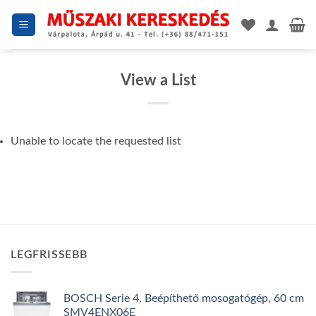
Skip
to
content
View a List
Unable to locate the requested list
LEGFRISSEBB
BOSCH Serie 4, Beépíthető mosogatógép, 60 cm
SMV4ENX06E